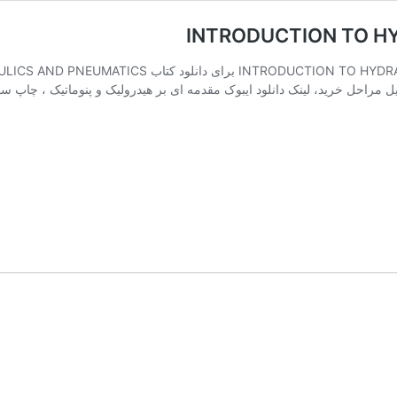
رید، لینک دانلود ایبوک مقدمه ای بر هیدرولیک و پنوماتیک ، چاپ سوم در فرمت AZW ان به همراه 