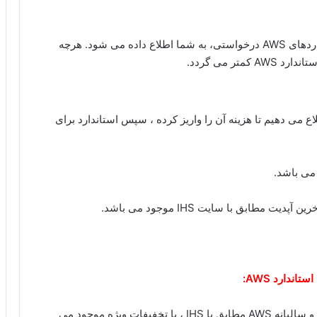
پس از ارسال درخواست، هزینه مطابق با تعداد استانداردهای AWS درخواستی، به شما اطلاع داده می شود. هرچه
تر می گردد.
شخصات استاندارد AWS به شما اطلاع می دهیم تا هزینه آن را واریز کرده ، سپس استاندارد برای
استاندارد AWS:
پکیج کامل استاندارد AWS و همچنین پکیج های ماهیانه و سالیانه AWS مطابق با IHS ، با تخفیفات ویژه موجود می