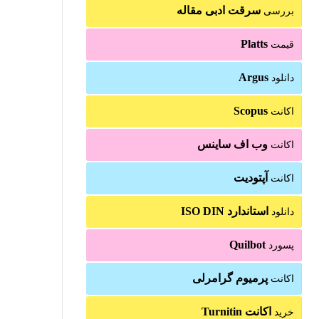
سرقت ادبی مقاله
بررسی
Platts
قیمت
Argus
دانلود
Scopus
اکانت
وب اف ساینس
اکانت
آپتودیت
اکانت
استاندارد ISO DIN
دانلود
Quilbot
پسورد
پرمیوم گرامرلی
اکانت
اکانت Turnitin
خرید