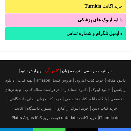
اکانت Turnitin
خرید
ایبوک های پزشکی
دانلود
ایمیل تلگرام و شماره تماس
●
دارالترجمه رسمی
|
ترجمه زبان
|
کلمن آب
|
ویرایش نیتیو
|
دانلود مقاله | خرید کتاب آمازون | فروش کیندل amazon | تهیه کتاب | دانلود
از پلتس | دانلود ایبوک | دانلود استاندارد | درخواست مقاله کتاب | تهیه تزهای
تخصصی | پایگاه دانلود کتاب تخصصی | خرید کتاب زبان اصلی دانشگاهی |
خرید کتاب لاتین | خرید ایبوک از آمازون | پسورد دانشگاه | اکانت
iThenticate| خريد اكانت uptodate قیمت بروز Platts Argus ICIS