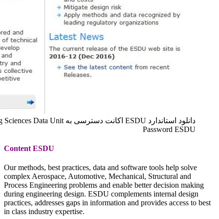
دانلود استاندارد ESDU اکانت دسترسی به Engineering Sciences Data Unit خرید یوزر و پسورد esdu.com واحد اطلاعات علوم مهندسی User