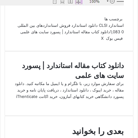
برچسب ها
استاندارد CLSI
دانلود استاندارد
فروش استانداردهای بین المللی
0
1,083
دانلود کتاب مقاله استاندارد | پسورد سایت های علمی
واتس
چاپ
لینکدین
تلگرام
اشتراک
فیس بوک
X
آپ
گذاری
از
طریق
ایمیل
دانلود کتاب مقاله استاندارد | پسورد
سایت های علمی
برای سفارش موارد زیر، با تلگرام و یا ایمیل ما مکاتبه کنید. دانلود
مقاله ، خرید ایبوک ، دانلود استاندارد ، دریافت پایان نامه و خرید
پسورد دانشگاهی خرید کتابهای آمازون، خرید اکانت iThenticate
وبسایت
بعدی را بخوانید