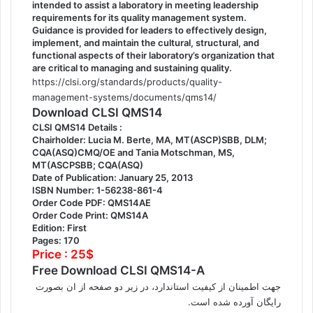
intended to assist a laboratory in meeting leadership
requirements for its quality management system.
Guidance is provided for leaders to effectively design,
implement, and maintain the cultural, structural, and
functional aspects of their laboratory’s organization that
are critical to managing and sustaining quality.
https://clsi.org/standards/products/quality-
management-systems/documents/qms14/
Download CLSI QMS14
CLSI QMS14 Details :
Chairholder: Lucia M. Berte, MA, MT(ASCP)SBB, DLM;
CQA(ASQ)CMQ/OE and Tania Motschman, MS,
MT(ASCPSBB; CQA(ASQ)
Date of Publication: January 25, 2013
ISBN Number: 1-56238-861-4
Order Code PDF: QMS14AE
Order Code Print: QMS14A
Edition: First
Pages: 170
Price : 25$
Free Download CLSI QMS14-A
جهت اطمینان از کیفیت استاندارد، در زیر دو صفحه از ان بصورت
رایگان آورده شده است.