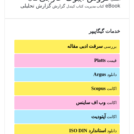
گزارش تحلیلی
eBook
گزارش
کتاب مدیریت
کتاب کیندل
خدمات گیگاپیپر
سرقت ادبی مقاله
بررسی
Platts
قیمت
Argus
دانلود
Scopus
اکانت
وب اف ساینس
اکانت
آپتودیت
اکانت
استاندارد ISO DIN
دانلود