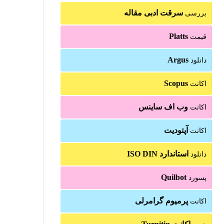
سرقت ادبی مقاله
بررسی
Platts
قیمت
Argus
دانلود
Scopus
اکانت
وب اف ساینس
اکانت
آپتودیت
اکانت
استاندارد ISO DIN
دانلود
Quilbot
پسورد
پرمیوم گرامرلی
اکانت