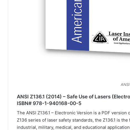
ANSI Z136.1 (2014) – Safe Use of Lasers (Electro
ISBN# 978-1-940168-00-5
The ANSI Z136.1 – Electronic Version is a PDF version
Z136 series of laser safety standards, the Z136.1 is the
industrial, military, medical, and educational applicat