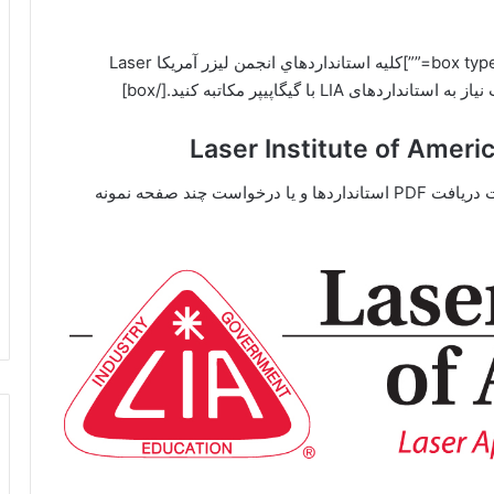
[box type=”download” align=”alignright” class=”” width=””]کلیه استانداردهاي انجمن ليزر آمريکا Laser
استانداردهای زیر در آرشیو گیگاپیپر موجود است. جهت دریافت PDF استانداردها و یا درخواست چند صفحه نمونه