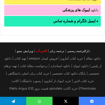
ایبوک های پزشکی
دانلود
ایمیل تلگرام و شماره تماس
●
دارالترجمه رسمی
|
ترجمه زبان
|
کلمن آب
|
ویرایش نیتیو
|
دانلود مقاله | خرید کتاب آمازون | فروش کیندل amazon | تهیه کتاب | دانلود
از پلتس | دانلود ایبوک | دانلود استاندارد | درخواست مقاله کتاب | تهیه تزهای
تخصصی | پایگاه دانلود کتاب تخصصی | خرید کتاب زبان اصلی دانشگاهی |
خرید کتاب لاتین | خرید ایبوک از آمازون | پسورد دانشگاه | اکانت
iThenticate| خريد اكانت uptodate قیمت بروز Platts Argus ICIS