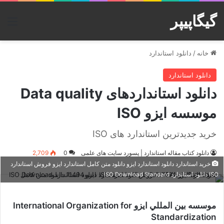
گیگاپیپر
منو
خانه
/
دانلود استاندارد
دانلود استاندارد
دانلود استانداردهای Data quality
موسسه ایزو ISO
خرید جدیدترین استاندارد های ISO
دانلود کتاب مقاله استاندارد | پسورد سایت های علمی
0
2,709
خرید استاندارد دانلود استاندارد ایزو دانلود متن کامل استاندارد ایزو فروش استاندارد
ISO دانلود استاندارد ISO Download Standard
موسسه بين المللي ایزو International Organization for
Standardization