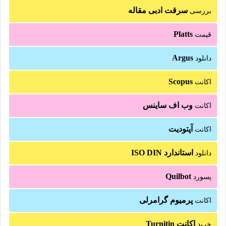
سرقت ادبی مقاله
بررسی
Platts
قیمت
Argus
دانلود
Scopus
اکانت
وب اف ساینس
اکانت
آپتودیت
اکانت
استاندارد ISO DIN
دانلود
Quilbot
پسورد
پرمیوم گرامرلی
اکانت
اکانت Turnitin
خرید