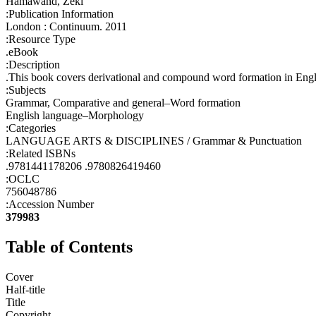
Hamawand, Zeki
Publication Information:
London : Continuum. 2011
Resource Type:
eBook.
Description:
This book covers derivational and compound word formation in Engli
Subjects:
Grammar, Comparative and general–Word formation
English language–Morphology
Categories:
LANGUAGE ARTS & DISCIPLINES / Grammar & Punctuation
Related ISBNs:
9780826419460. 9781441178206.
OCLC:
756048786
Accession Number:
379983
Table of Contents
Cover
Half-title
Title
Copyright