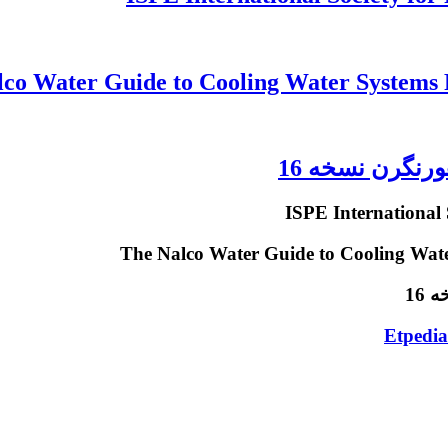
دانلود کتاب ح
دا