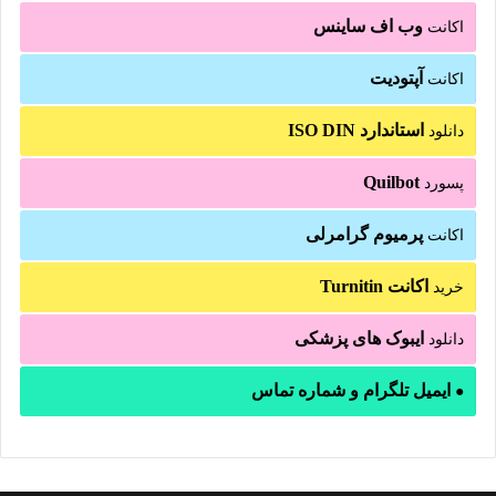
وب اف ساینس
اکانت
آپتودیت
اکانت
استاندارد ISO DIN
دانلود
Quilbot
پسورد
پرمیوم گرامرلی
اکانت
اکانت Turnitin
خرید
ایبوک های پزشکی
دانلود
ایمیل تلگرام و شماره تماس
●