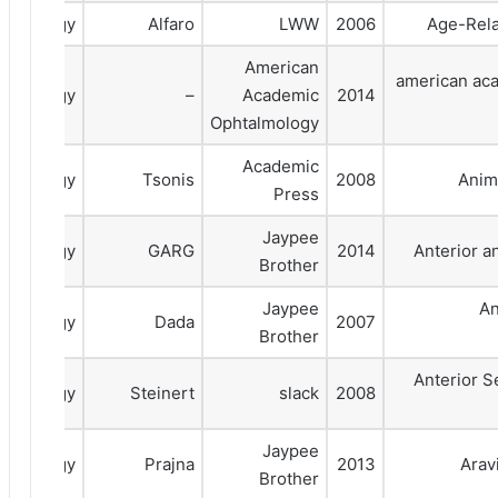
talmology
Alfaro
LWW
2006
Age-Rela
American
american ac
talmology
–
Academic
2014
Ophtalmology
Academic
talmology
Tsonis
2008
Anim
Press
Jaypee
talmology
GARG
2014
Anterior 
Brother
Jaypee
An
talmology
Dada
2007
Brother
Anterior 
talmology
Steinert
slack
2008
Jaypee
talmology
Prajna
2013
Arav
Brother