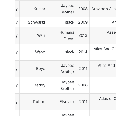
Jaypee
talmology
Kumar
2008
Aravind’s Atl
Brother
talmology
Schwartz
slack
2009
Ar
Humana
Asse
talmology
Weir
2013
Press
Atlas And Cl
talmology
Wang
slack
2014
Jaypee
Atlas And
talmology
Boyd
2011
Brother
Jaypee
talmology
Reddy
2008
Brother
Atlas of 
talmology
Dutton
Elsevier
2011
Jaypee