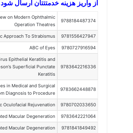
از واریز هزینه خدمتتتان ارسال شود.
View on Modern Ophthalmic
9788184487374
Operation Theatres
ic Approach To Strabismus
9781556427947
ABC of Eyes
9780727916594
us Epithelial Keratitis and
son’s Superficial Punctate
9783642216336
Keratitis
es in Medical and Surgical
9783662448878
om Diagnosis to Procedure
c Oculofacial Rejuvenation
9780702033650
ated Macular Degeneration
9783642221064
ted Macular Degeneration
9781841849492