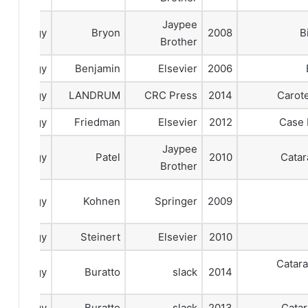
Jaypee
talmology
Bryon
2008
B
Brother
talmology
Benjamin
Elsevier
2006
talmology
LANDRUM
CRC Press
2014
Carote
talmology
Friedman
Elsevier
2012
Case 
Jaypee
talmology
Patel
2010
Catar
Brother
talmology
Kohnen
Springer
2009
talmology
Steinert
Elsevier
2010
Catara
talmology
Buratto
slack
2014
talmology
Buratto
slack
2013
Catar