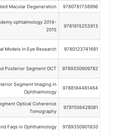
ted Macular Degeneration
9780781738996
ademy ophtalmology 2014-
9781615253913
2015
al Models in Eye Research
9780123741691
and Posterior Segment OCT
9789350909782
terior Segment Imaging in
9788184481464
Ophthalmology
Segment Optical Coherence
9781556428081
Tomography
ind Faqs in Ophthalmology
9789350901830