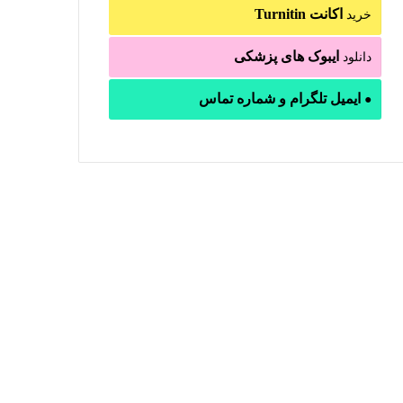
اکانت Turnitin
خرید
Oph
ایبوک های پزشکی
دانلود
Oph
ایمیل تلگرام و شماره تماس
●
Oph
Oph
Oph
Oph
Oph