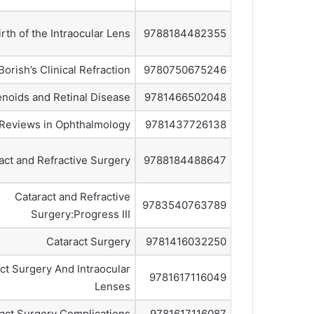
irth of the Intraocular Lens
9788184482355
Borish’s Clinical Refraction
9780750675246
noids and Retinal Disease
9781466502048
Reviews in Ophthalmology
9781437726138
act and Refractive Surgery
9788184488647
Cataract and Refractive
9783540763789
Surgery:Progress III
Cataract Surgery
9781416032250
ct Surgery And Intraocular
9781617116049
Lenses
act Surgery Complications
9781617116087