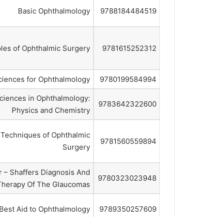
Basic Ophthalmology
9788184484519
ples of Ophthalmic Surgery
9781615252312
ciences for Ophthalmology
9780199584994
ciences in Ophthalmology:
9783642322600
Physics and Chemistry
 Techniques of Ophthalmic
9781560559894
Surgery
 – Shaffers Diagnosis And
9780323023948
Therapy Of The Glaucomas
Best Aid to Ophthalmology
9789350257609