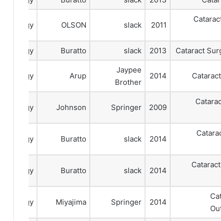
Catarac
talmology
OLSON
slack
2011
talmology
Buratto
slack
2013
Cataract Sur
Jaypee
talmology
Arup
2014
Catarac
Brother
Catara
talmology
Johnson
Springer
2009
Catara
talmology
Buratto
slack
2014
Cataract
talmology
Buratto
slack
2014
Ca
talmology
Miyajima
Springer
2014
Ou