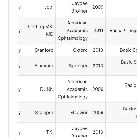
Jaypee
talmology
Jogi
2009
Brother
American
Oetting MS
talmology
Academic
2011
Basic Princi
MD
Ophtalmology
talmology
Stanford
Oxford
2013
Basic S
Basic S
talmology
Flammer
Springer
2013
American
Basic
talmology
DUNN
Academic
2009
Ophtalmology
Becker
talmology
Stamper
Elsevier
2009
Jaypee
talmology
TK
2013
Brother