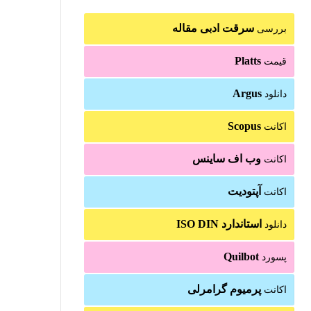
Oph
سرقت ادبی مقاله
بررسی
Oph
Platts
قیمت
Argus
دانلود
Oph
Scopus
اکانت
Oph
وب اف ساینس
اکانت
آپتودیت
اکانت
Oph
استاندارد ISO DIN
دانلود
Oph
Quilbot
پسورد
Oph
پرمیوم گرامرلی
اکانت