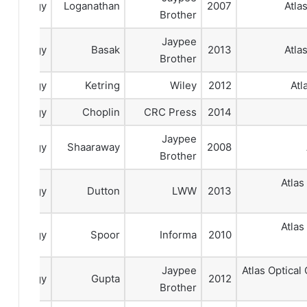
talmology
Loganathan
2007
Atla
Brother
Jaypee
talmology
Basak
2013
Atla
Brother
talmology
Ketring
Wiley
2012
Atl
talmology
Choplin
CRC Press
2014
Jaypee
talmology
Shaaraway
2008
Brother
Atlas
talmology
Dutton
LWW
2013
Atlas
talmology
Spoor
Informa
2010
Jaypee
Atlas Optica
talmology
Gupta
2012
Brother