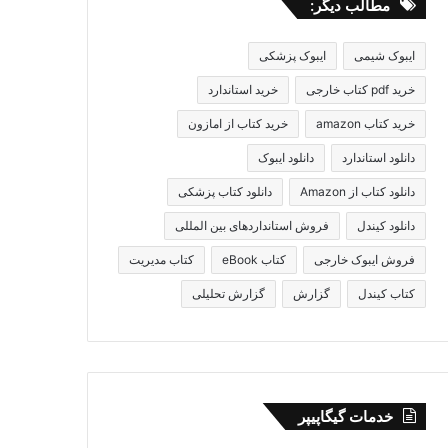
مطالب دیگر:
ایبوک شیمی
ایبوک پزشکی
Oph
خرید pdf کتاب خارجی
خرید استاندارد
Oph
خرید کتاب amazon
خرید کتاب از امازون
دانلود استاندارد
دانلود ایبوک
Oph
دانلود کتاب از Amazon
دانلود کتاب پزشکی
Oph
دانلود کیندل
فروش استانداردهای بین المللی
فروش ایبوک خارجی
کتاب eBook
کتاب مدیریت
کتاب کیندل
گزارش
گزارش تحلیلی
Oph
Oph
Oph
خدمات گیگاپیپر
Oph