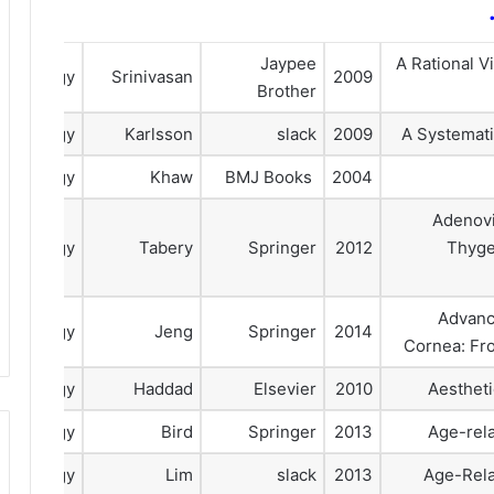
Jaypee
A Rational 
talmology
Srinivasan
2009
Brother
talmology
Karlsson
slack
2009
A Systemat
talmology
Khaw
BMJ Books
2004
Adenovir
talmology
Tabery
Springer
2012
Thyge
Advanc
talmology
Jeng
Springer
2014
Cornea: Fr
talmology
Haddad
Elsevier
2010
Aestheti
talmology
Bird
Springer
2013
Age-rel
talmology
Lim
slack
2013
Age-Rela