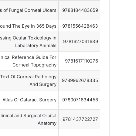
as of Fungal Corneal Ulcers
9788184483659
ound The Eye In 365 Days
9781556428463
ssing Ocular Toxicology in
9781627031639
Laboratory Animals
inical Reference Guide For
9781617110276
Corneal Topography
 Text Of Corneal Pathology
9789962678335
And Surgery
Atlas Of Cataract Surgery
9780071634458
Clinical and Surgical Orbital
9781437722727
Anatomy