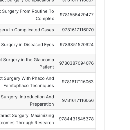
t Surgery From Routine To
9781556429477
Complex
gery In Complicated Cases
9781617116070
t Surgery in Diseased Eyes
9789351520924
ct Surgery in the Glaucoma
9780387094076
Patient
ct Surgery With Phaco And
9781617116063
Femtophaco Techniques
 Surgery: Introduction And
9781617116056
Preparation
taract Surgery: Maximizing
9784431545378
tcomes Through Research