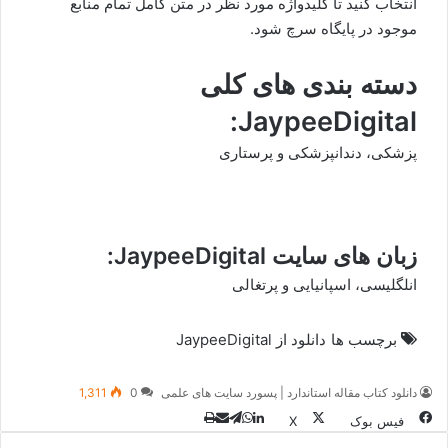
انتخاب کنید تا کلیدواژه مورد نظر در متن کامل تمام منابع
موجود در پایگاه سرچ شود.
دسته بندی های کلی
JaypeeDigital:
پزشکی، دندانپزشکی و پرستاری
زبان های سایت JaypeeDigital:
انلگلیسی، اسپانیایی و پرتغالی
برچسب ها
دانلود از JaypeeDigital
دانلود کتاب مقاله استاندارد | پسورد سایت های علمی
0
1,311
چاپ
واتس
تلگرام
لینکدین
اشتراک
فیس بوک
X
آپ
گذاری