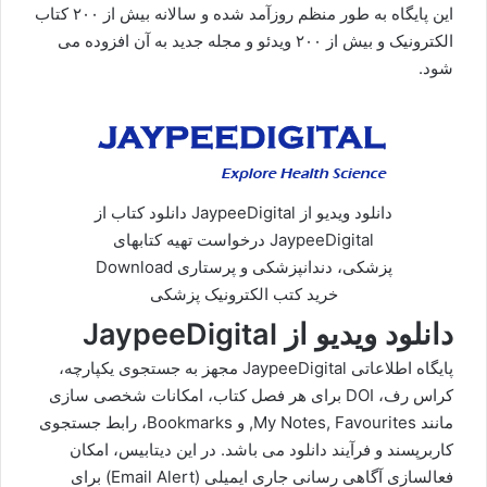
این پایگاه به طور منظم روزآمد شده و سالانه بیش از ۲۰۰ کتاب
الکترونیک و بیش از ۲۰۰ ویدئو و مجله جدید به آن افزوده می
شود.
دانلود ویدیو از JaypeeDigital دانلود کتاب از
JaypeeDigital درخواست تهیه کتابهای
پزشکی، دندانپزشکی و پرستاری Download
خرید کتب الکترونیک پزشکی
دانلود ویدیو از JaypeeDigital
پایگاه اطلاعاتی JaypeeDigital مجهز به جستجوی یکپارچه،
کراس رف، DOI برای هر فصل کتاب، امکانات شخصی سازی
مانند My Notes, Favourites, و Bookmarks، رابط جستجوی
کاربرپسند و فرآیند دانلود می باشد. در این دیتابیس، امکان
فعالسازی آگاهی رسانی جاری ایمیلی (Email Alert) برای