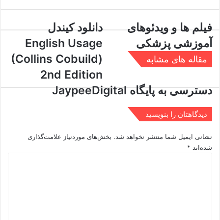
فیلم
دانلود
فیلم ها و ویدئوهای
دانلود کیندل
ها
کیندل
آموزشی پزشکی
English Usage
و
English
ویدئوهای
Usage
(Collins Cobuild)
مقاله های مشابه
آموزشی
(Collins
2nd Edition
پزشکی
Cobuild)
2nd
دسترسی به پایگاه JaypeeDigital
Edition
دیدگاهتان را بنویسید
نشانی ایمیل شما منتشر نخواهد شد.
بخش‌های موردنیاز علامت‌گذاری
شده‌اند
*
د
ی
د
گ
ا
ه