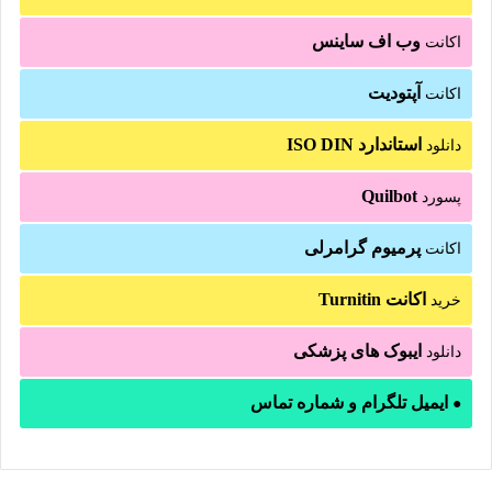
وب اف ساینس
اکانت
آپتودیت
اکانت
استاندارد ISO DIN
دانلود
Quilbot
پسورد
پرمیوم گرامرلی
اکانت
اکانت Turnitin
خرید
ایبوک های پزشکی
دانلود
ایمیل تلگرام و شماره تماس
●