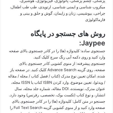
پزشکی، چشم پزشکی، پاتولوژی، فیزیولوژی، هوشبری،
میکروب شناسی و ایمنی شناسی، ارتوپدی، طب طب اطفال،
جراحی، بیوشیمی، زنان و زایمان، گوش و حلق و بینی و
فارماکولوژی
روش های جستجو در پایگاه
Jaypee:
جستجوی ساده: کلیدواژه (ها) را در کادر جستجوی بالای صفحه
وارد کنید و روی دکمه آبی رنگ سرچ کلیک کنید.
جستجوی پیشرفته: از منوی کشویی کادر جستجوی بالای
صفحه، روی گزینه Advance Search کلیک کنید. در صفحه باز
شده، امکان تعیین نوع مدرک (کتاب / فصل کتاب / مجله / مقاله
/ ویدئو)، تعیین موضوع، وارد کردن ISBN کتاب یا ISSN مجله،
عنوان مدرک، نویسنده، DOI مقاله، شماره جلد مجله، سال
انتشار، و نوع کتاب (تکست بوک، تخصصی، رفرنس) وجود دارد.
جستجو در متن کامل: کلیدواژه (ها) را در کادر جستجوی بالای
صفحه وارد کنید و از منوی کشویی گزینه Full Text Search را