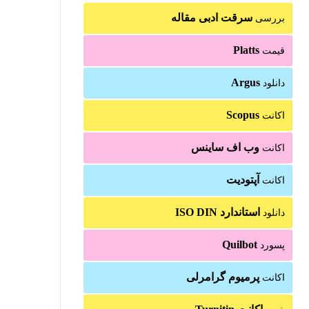
سرقت ادبی مقاله
بررسی
Platts
قیمت
Argus
دانلود
Scopus
اکانت
وب اف ساینس
اکانت
آپتودیت
اکانت
استاندارد ISO DIN
دانلود
Quilbot
پسورد
پرمیوم گرامرلی
اکانت