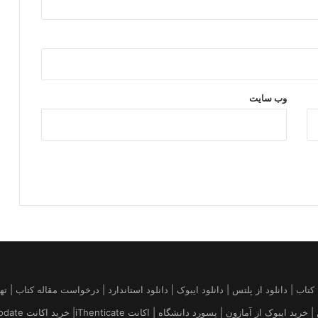
وب‌ سایت
قاله | خرید کتاب آمازون | فروش کیندل amazon | تهیه کتاب | دانلود از پلتس | دانلود ایبوک | دانلود استاندارد 
 پسورد دانشگاه | اکانت iThenticate| خريد اكانت uptodate قیمت بروز Platts Argus ICIS