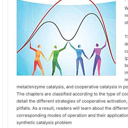
W
n
o
T
d
c
(
b
i
m
metal/enzyme catalysis, and cooperative catalysis in po
The chapters are classified according to the type of co
detail the different strategies of cooperative activatio
pitfalls. As a result, readers will learn about the differ
corresponding modes of operation and their applications,
synthetic catalysis problem