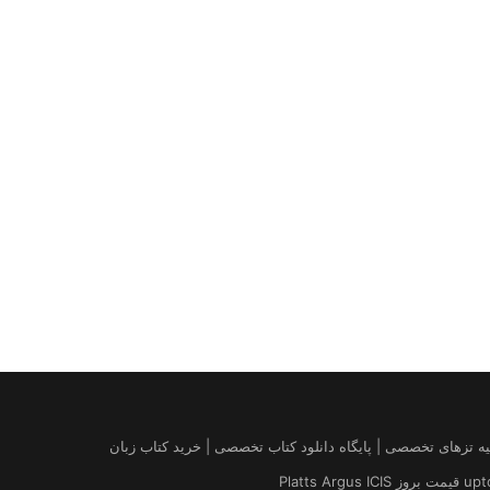
| درخواست مقاله کتاب | تهیه تزهای تخصصی | پایگاه دانلود کتاب تخصصی | خرید کتاب زبان