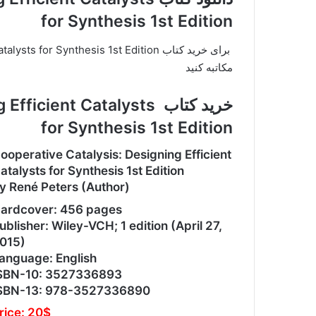
for Synthesis 1st Edition
مکاتبه کنید
خرید کتاب ient Catalysts
for Synthesis 1st Edition
ooperative Catalysis: Designing Efficient
atalysts for Synthesis 1st Edition
y René Peters (Author)
ardcover: 456 pages
ublisher: Wiley-VCH; 1 edition (April 27,
015)
anguage: English
SBN-10: 3527336893
SBN-13: 978-3527336890
rice: 20$