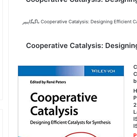
برای خرید کتاب Cooperative Catalysis: Designing Efficient Catalysts for Synthesis 1st Edition باگیگاپیپر
Cooperative Catalysis: Designing Effic
C
C
b
H
P
2
L
I
I
P