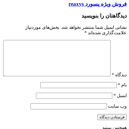
Asian
فروش
فروش ویژه پسورد reaxys
Marxisms
ویژه
and
پسورد
دیدگاهتان را بنویسید
Their
reaxys
Trajectories
نشانی ایمیل شما منتشر نخواهد شد.
بخش‌های موردنیاز
علامت‌گذاری شده‌اند
*
دیدگاه
*
نام
*
ایمیل
*
وب‌ سایت
همچنین ببینید