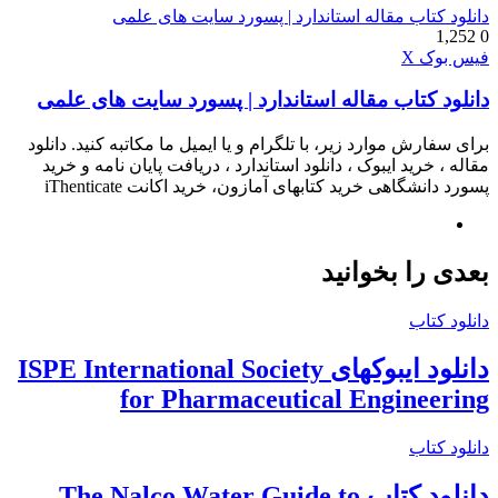
دانلود کتاب مقاله استاندارد | پسورد سایت های علمی
1,252
0
چاپ
واتس
تلگرام
لینکدین
اشتراک
فیس بوک
X
آپ
گذاری
دانلود کتاب مقاله استاندارد | پسورد سایت های علمی
از
طریق
ایمیل
برای سفارش موارد زیر، با تلگرام و یا ایمیل ما مکاتبه کنید. دانلود
مقاله ، خرید ایبوک ، دانلود استاندارد ، دریافت پایان نامه و خرید
پسورد دانشگاهی خرید کتابهای آمازون، خرید اکانت iThenticate
وبسایت
بعدی را بخوانید
دانلود کتاب
دانلود ایبوکهای ISPE International Society
for Pharmaceutical Engineering
دانلود کتاب
دانلود کتاب The Nalco Water Guide to