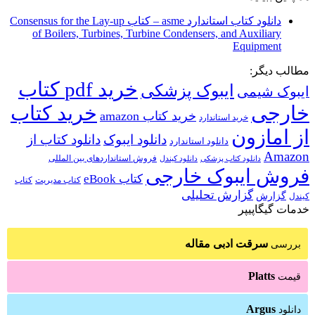
بستن
دانلود کتاب استاندارد asme – کتاب Consensus for the Lay-up
of Boilers, Turbines, Turbine Condensers, and Auxiliary
Equipment
مطالب دیگر:
خرید pdf کتاب
ایبوک پزشکی
ایبوک شیمی
خارجی
خرید کتاب
خرید کتاب amazon
خرید استاندارد
از امازون
دانلود ایبوک
دانلود کتاب از
دانلود استاندارد
Amazon
فروش استانداردهای بین المللی
دانلود کتاب پزشکی
دانلود کیندل
فروش ایبوک خارجی
کتاب eBook
کتاب مدیریت
کتاب
گزارش تحلیلی
گزارش
کیندل
خدمات گیگاپیپر
سرقت ادبی مقاله
بررسی
Platts
قیمت
Argus
دانلود