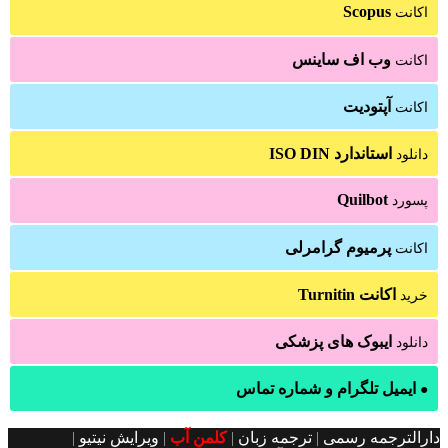
Scopus
اکانت
وب اف ساینس
اکانت
آپتودیت
اکانت
استاندارد ISO DIN
دانلود
Quilbot
پسورد
پرمیوم گرامرلی
اکانت
اکانت Turnitin
خرید
ایبوک های پزشکی
دانلود
ایمیل تلگرام و شماره تماس
●
دارالترجمه رسمی
|
ترجمه زبان
|
کلمن آب
|
ویرایش نیتیو
|