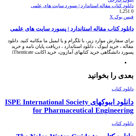
دانلود کتاب مقاله استاندارد | پسورد سایت های علمی
1,251
0
چاپ
واتس
تلگرام
لینکدین
اشتراک
فیس بوک
X
آپ
گذاری
دانلود کتاب مقاله استاندارد | پسورد سایت های علمی
از
طریق
ایمیل
برای سفارش موارد زیر، با تلگرام و یا ایمیل ما مکاتبه کنید. دانلود
مقاله ، خرید ایبوک ، دانلود استاندارد ، دریافت پایان نامه و خرید
پسورد دانشگاهی خرید کتابهای آمازون، خرید اکانت iThenticate
وبسایت
بعدی را بخوانید
دانلود کتاب
دانلود ایبوکهای ISPE International Society
for Pharmaceutical Engineering
دانلود کتاب