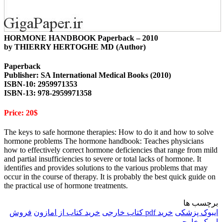
HORMONE HANDBOOK Paperback – 2010
by THIERRY HERTOGHE MD (Author)
Paperback
Publisher: SA International Medical Books (2010)
ISBN-10: 2959971353
ISBN-13: 978-2959971358
Price: 20$
The keys to safe hormone therapies: How to do it and how to solve
hormone problems The hormone handbook: Teaches physicians
how to effectively correct hormone deficiencies that range from mild
and partial insufficiencies to severe or total lacks of hormone. It
identifies and provides solutions to the various problems that may
occur in the course of therapy. It is probably the best quick guide on
the practical use of hormone treatments.
برچسب ها
ایبوک پزشکی
خرید pdf کتاب خارجی
خرید کتاب از امازون
فروش
ایبوک خارجی