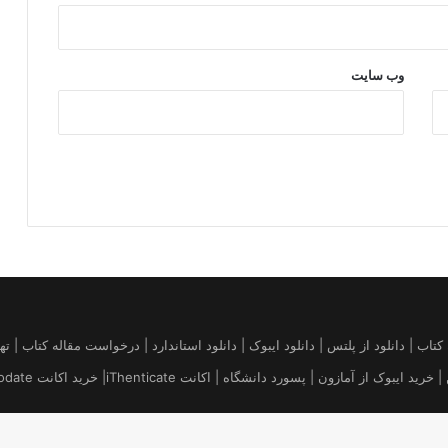
وب‌ سایت
قاله | خرید کتاب آمازون | فروش کیندل amazon | تهیه کتاب | دانلود از پلتس | دانلود ایبوک | دانلود استاندارد 
 پسورد دانشگاه | اکانت iThenticate| خريد اكانت uptodate قیمت بروز Platts Argus ICIS