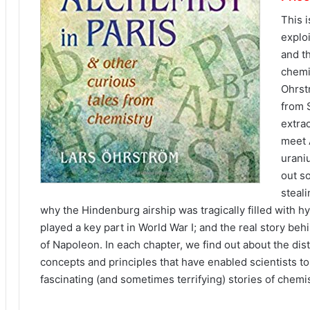
This i
explo
and t
chemi
Ohrst
from 
extra
meet A
urani
out so
steali
why the Hindenburg airship was tragically filled with 
played a key part in World War I; and the real story beh
of Napoleon. In each chapter, we find out about the dis
concepts and principles that have enabled scientists to 
fascinating (and sometimes terrifying) stories of chemis