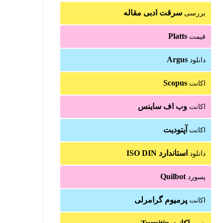
سرقت ادبی مقاله
بررسی
Platts
قیمت
Argus
دانلود
Scopus
اکانت
وب اف ساینس
اکانت
آپتودیت
اکانت
استاندارد ISO DIN
دانلود
Quilbot
پسورد
پرمیوم گرامرلی
اکانت