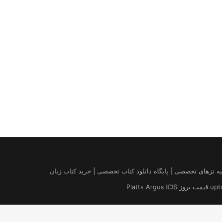
| درخواست مقاله کتاب | تهیه تزهای تخصصی | پایگاه دانلود کتاب تخصصی | خرید کتاب زبان