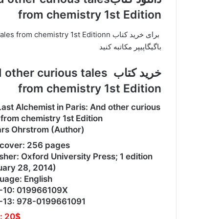
from chemistry 1st Edition
برای خرید کتاب m chemistry 1st Editionn
باگیگاپیپر مکاتبه کنید
خرید کتاب  curious tales
from chemistry 1st Edition
ast Alchemist in Paris: And other curious
 from chemistry 1st Edition
ars Ohrstrom (Author)
cover: 256 pages
sher: Oxford University Press; 1 edition
uary 28, 2014)
uage: English
-10: 019966109X
-13: 978-0199661091
: 20$