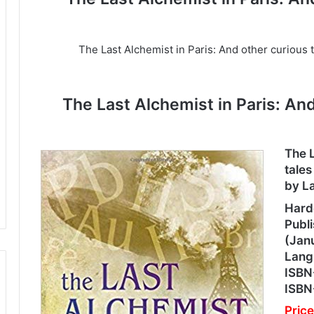
The Last Alchemist in Paris: And other curious tales fro
The Last Alchemist in Paris: And other
The L
tales
by L
Hard
Publi
(Jan
Lang
ISBN
ISBN
Price