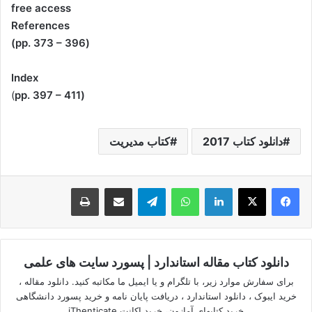
free access
References
(pp. 373 – 396)
Index
)
(pp. 397 – 411
دانلود کتاب 2017
کتاب مدیریت
لینکدین
واتس آپ
تلگرام
اشتراک گذاری از طریق ایمیل
چاپ
دانلود کتاب مقاله استاندارد | پسورد سایت های علمی
برای سفارش موارد زیر، با تلگرام و یا ایمیل ما مکاتبه کنید. دانلود مقاله ،
خرید ایبوک ، دانلود استاندارد ، دریافت پایان نامه و خرید پسورد دانشگاهی
خرید کتابهای آمازون، خرید اکانت iThenticate