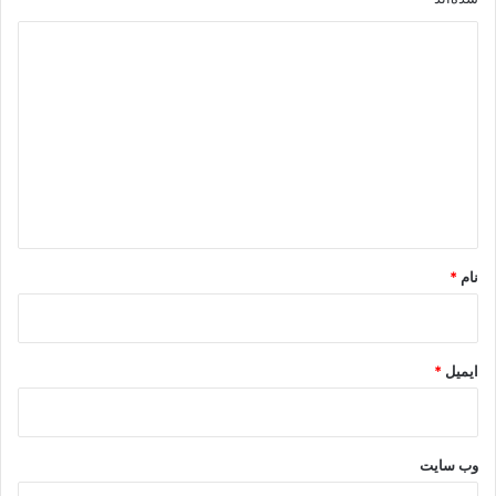
د
ی
د
گ
ا
ه
*
نام
*
ایمیل
*
وب‌ سایت