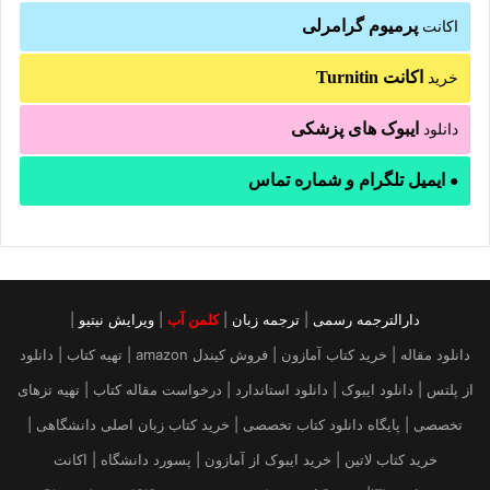
پرمیوم گرامرلی
اکانت
اکانت Turnitin
خرید
ایبوک های پزشکی
دانلود
ایمیل تلگرام و شماره تماس
●
دارالترجمه رسمی
|
ترجمه زبان
|
کلمن آب
|
ویرایش نیتیو
|
دانلود مقاله | خرید کتاب آمازون | فروش کیندل amazon | تهیه کتاب | دانلود
از پلتس | دانلود ایبوک | دانلود استاندارد | درخواست مقاله کتاب | تهیه تزهای
تخصصی | پایگاه دانلود کتاب تخصصی | خرید کتاب زبان اصلی دانشگاهی |
خرید کتاب لاتین | خرید ایبوک از آمازون | پسورد دانشگاه | اکانت