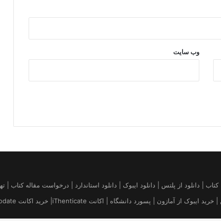
وب‌ سایت
قاله | خرید کتاب آمازون | فروش کیندل amazon | تهیه کتاب | دانلود از پلتس | دانلود ایبوک | دانلود استاندارد 
 پسورد دانشگاه | اکانت iThenticate| خريد اكانت uptodate قیمت بروز Platts Argus ICIS