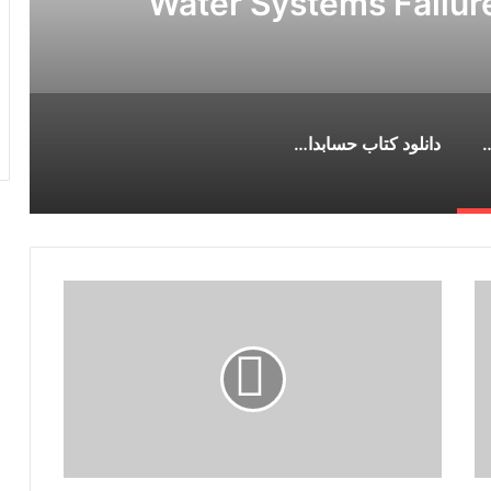
Water Systems Failur
Editi
The Nalco Water Guide to Cooling Water Systems Failure 
دانلود کتاب حسابداری صنعتی چارلز توماس هورنگرن نسخه 16
دانلود
کتاب
Food
Emulsions:
Principles,
Practices,
and
Techniques,
Third