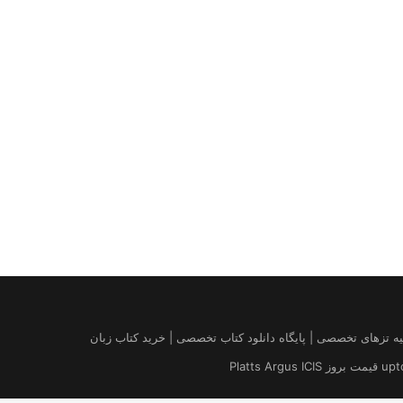
| درخواست مقاله کتاب | تهیه تزهای تخصصی | پایگاه دانلود کتاب تخصصی | خرید کتاب زبان