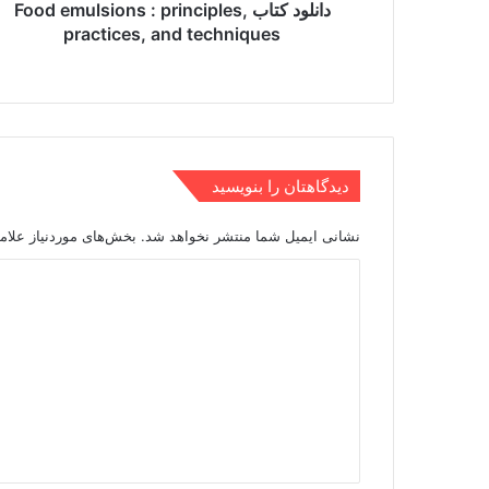
دانلود کتاب Food emulsions : principles,
practices, and techniques
دیدگاهتان را بنویسید
نشانی ایمیل شما منتشر نخواهد شد.
بخش‌های موردنیاز علام
د
ی
د
گ
ا
ه
*