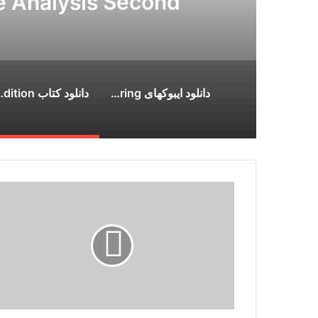
e Analysis Second
on
دانلود ایبوکهای ISPE International Society for Pharmaceutical Engineering
دانلود کتاب Analysis Second Edition
دانلود
کتاب
Food
emulsions
:
principles,
practices,
and
techniques