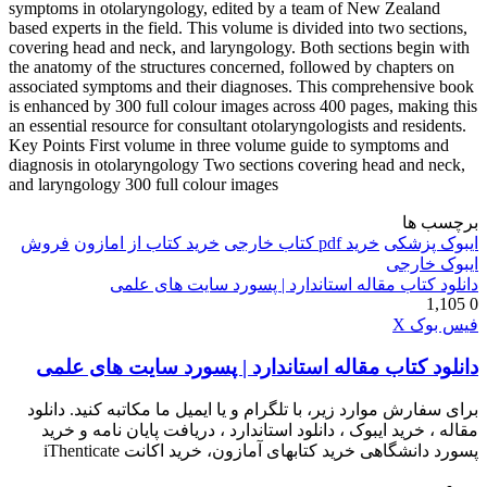
symptoms in otolaryngology, edited by a team of New Zealand
based experts in the field. This volume is divided into two sections,
covering head and neck, and laryngology. Both sections begin with
the anatomy of the structures concerned, followed by chapters on
associated symptoms and their diagnoses. This comprehensive book
is enhanced by 300 full colour images across 400 pages, making this
an essential resource for consultant otolaryngologists and residents.
Key Points First volume in three volume guide to symptoms and
diagnosis in otolaryngology Two sections covering head and neck,
and laryngology 300 full colour images
برچسب ها
ایبوک پزشکی
خرید pdf کتاب خارجی
خرید کتاب از امازون
فروش
ایبوک خارجی
دانلود کتاب مقاله استاندارد | پسورد سایت های علمی
1,105
0
چاپ
واتس
تلگرام
لینکدین
اشتراک
فیس بوک
X
آپ
گذاری
دانلود کتاب مقاله استاندارد | پسورد سایت های علمی
از
طریق
ایمیل
برای سفارش موارد زیر، با تلگرام و یا ایمیل ما مکاتبه کنید. دانلود
مقاله ، خرید ایبوک ، دانلود استاندارد ، دریافت پایان نامه و خرید
پسورد دانشگاهی خرید کتابهای آمازون، خرید اکانت iThenticate