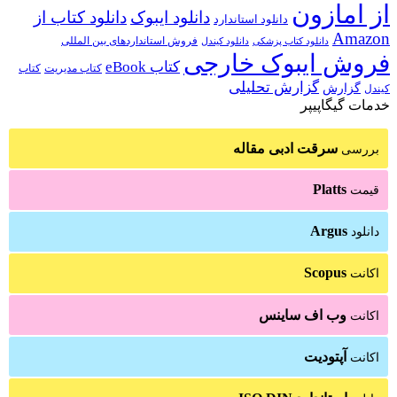
از امازون
دانلود ایبوک
دانلود کتاب از
دانلود استاندارد
Amazon
فروش استانداردهای بین المللی
دانلود کتاب پزشکی
دانلود کیندل
فروش ایبوک خارجی
کتاب eBook
کتاب مدیریت
کتاب
گزارش تحلیلی
گزارش
کیندل
خدمات گیگاپیپر
سرقت ادبی مقاله
بررسی
Platts
قیمت
Argus
دانلود
Scopus
اکانت
وب اف ساینس
اکانت
آپتودیت
اکانت