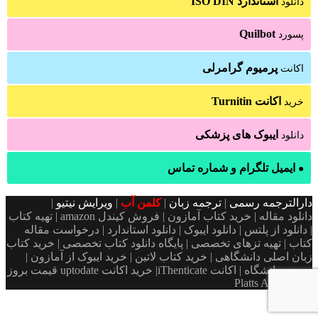
استاندارد ISO DIN
دانلود
Quilbot
پسورد
پرمیوم گرامرلی
اکانت
اکانت Turnitin
خرید
ایبوک های پزشکی
دانلود
ایمیل تلگرام و شماره تماس
●
دارالترجمه رسمی
|
ترجمه زبان
|
کلمن آب
|
ویرایش نیتیو
|
دانلود مقاله | خرید کتاب آمازون | فروش کیندل amazon | تهیه کتاب
| دانلود از پلتس | دانلود ایبوک | دانلود استاندارد | درخواست مقاله
کتاب | تهیه تزهای تخصصی | پایگاه دانلود کتاب تخصصی | خرید کتاب
زبان اصلی دانشگاهی | خرید کتاب لاتین | خرید ایبوک از آمازون |
پسورد دانشگاه | اکانت iThenticate| خريد اكانت uptodate قیمت بروز
Platts Argus ICIS
X
فیس
دکمه
واتس
تلگرام
آپ
بوک
بازگشت