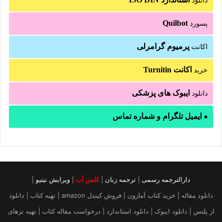
دانلود
Quilbot
پسورد
پرمیوم گرامرلی
اکانت
اکانت Turnitin
خرید
ایبوک های پزشکی
دانلود
ایمیل تلگرام و شماره تماس
●
دارالترجمه رسمی
|
ترجمه زبان
|
کلمن آب
|
ویرایش نیتیو
|
دانلود مقاله | خرید کتاب آمازون | فروش کیندل amazon | تهیه کتاب | دانلود
از پلتس | دانلود ایبوک | دانلود استاندارد | درخواست مقاله کتاب | تهیه تزهای