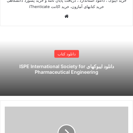
خرید ایبوک ، دانلود استاندارد ، دریافت پایان نامه و خرید پسورد دانشگاهی
خرید کتابهای آمازون، خرید اکانت iThenticate
وبسایت
دانلود کتاب
دانلود ایبوکهای ISPE International Society for
Pharmaceutical Engineering
اکانت
دریافت
استانداردهای
afnor