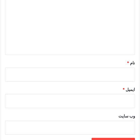
ی
د
گ
ا
ه
*
نام
*
ایمیل
*
وب‌ سایت