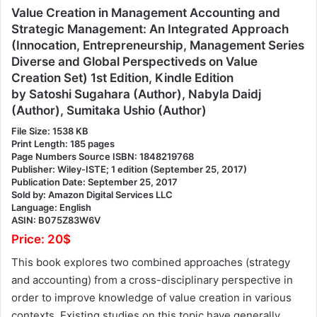
Value Creation in Management Accounting and
Strategic Management: An Integrated Approach
(Innocation, Entrepreneurship, Management Series
Diverse and Global Perspectiveds on Value
Creation Set) 1st Edition, Kindle Edition
by Satoshi Sugahara (Author), Nabyla Daidj
(Author), Sumitaka Ushio (Author)
File Size: 1538 KB
Print Length: 185 pages
Page Numbers Source ISBN: 1848219768
Publisher: Wiley-ISTE; 1 edition (September 25, 2017)
Publication Date: September 25, 2017
Sold by: Amazon Digital Services LLC
Language: English
ASIN: B075Z83W6V
Price: 20$
This book explores two combined approaches (strategy
and accounting) from a cross-disciplinary perspective in
order to improve knowledge of value creation in various
contexts. Existing studies on this topic have generally