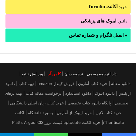
اکانت Turnitin
خرید
ایبوک های پزشکی
دانلود
ایمیل تلگرام و شماره تماس
●
دارالترجمه رسمی
|
ترجمه زبان
|
کلمن آب
|
ویرایش نیتیو
|
دانلود مقاله | خرید کتاب آمازون | فروش کیندل amazon | تهیه کتاب | دانلود
از پلتس | دانلود ایبوک | دانلود استاندارد | درخواست مقاله کتاب | تهیه تزهای
تخصصی | پایگاه دانلود کتاب تخصصی | خرید کتاب زبان اصلی دانشگاهی |
خرید کتاب لاتین | خرید ایبوک از آمازون | پسورد دانشگاه | اکانت
iThenticate| خريد اكانت uptodate قیمت بروز Platts Argus ICIS