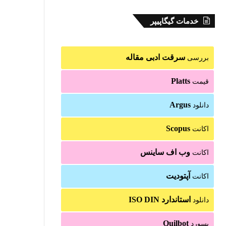
خدمات گیگاپیپر
سرقت ادبی مقاله
بررسی
Platts
قیمت
Argus
دانلود
Scopus
اکانت
وب اف ساینس
اکانت
آپتودیت
اکانت
استاندارد ISO DIN
دانلود
Quilbot
پسورد