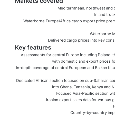
Markets covered
Mediterranean, northwest and 
Inland tru
Waterborne Europe/Africa cargo export price premi
Waterborne Mi
Delivered cargo prices into key cons
Key features
Assessments for central Europe including Poland, 
with domestic and export prices f
In-depth coverage of central European and Balkan bit
Dedicated African section focused on sub-Saharan coun
into Ghana, Tanzania, Kenya and Ni
Focused Asia-Pacific section wi
Iranian export sales data for various 
F
Country-by-country impo