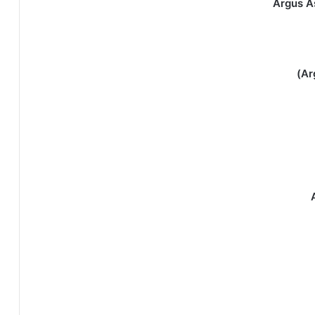
Argus As
Ar