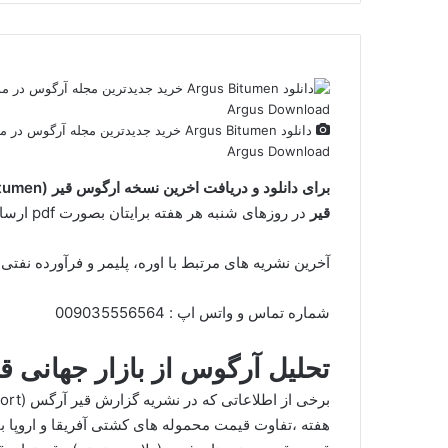
دانلود Argus Bitumen خرید جدیدترین مجله
Argus Download
برای دانلود و دریافت اخرین نسخه ارگوس قیر (Argus Bitumen) با گیگاپیپر مکاتبه کنید.
قیر
در روزهای شنبه هر هفته برایتان بصورت pdf ارسال می شود.
آخرین نشریه های مرتبط با اوره، پلیمر و فرآورده نفتی از s – argus – platts
شماره تماس و واتس اپ : 009035556564
تحلیل آرگوس از بازار جهانی قی
هفته ،تفاوت قیمت محموله های کشتی آفریقا و اروپا با