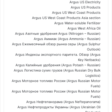
Argus US Electricity
Argus US Products
Argus US West Coast Products
Argus US West Coast Products Asia section
Argus Water-soluble Fertilizer
Argus West Africa Oil
Argus Азотные удобрения Argus (Nitrogen – Russian)
Argus Аммиак (Argus Ammonia – Russian)
Argus Ежемесячный обзор рынка серы (Argus Sulphur
Outlook)
Argus Индексы экспортного паритета. Обзор (Argus
Key Netbacks)
Argus Калийные удобрения (Argus Potash – Russian)
Argus Логистика сухих грузов (Argus Russian Dry Bulk
Logistics)
Argus Моторное топливо России (Argus Russian Motor
Fuels)
Argus Моторное топливо России (Argus Russian Motor
Fuels)
Argus Нефтепанорама (Argus Neftepanorama)
Argus Нефтепродукты Украины (Argus Ukrainian Oil