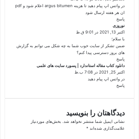
ت
در واتس اپ پیام دهید تا هزینه argus bitumen اعلام شود و pdf
:
ان هر هفته ارسال شود
پاسخ
نوروزی
گ
اکتبر 13, 2021 در 9:01 ق.ظ
ف
ت
با سلام؛
:
ضمن تشکر از سایت خوب شما به چه شکل می توانم به گزارش
های بروز دسترسی پیدا کنم؟
پاسخ
دانلود کتاب مقاله استاندارد | پسورد سایت های علمی
گ
اکتبر 25, 2021 در 7:08 ب.ظ
ف
ت
در واتس اپ پیام دهید
:
پاسخ
دیدگاهتان را بنویسید
نشانی ایمیل شما منتشر نخواهد شد.
بخش‌های موردنیاز
علامت‌گذاری شده‌اند
*
د