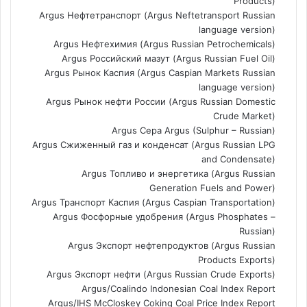
Products)
Argus Нефтетранспорт (Argus Neftetransport Russian
language version)
Argus Нефтехимия (Argus Russian Petrochemicals)
Argus Российский мазут (Argus Russian Fuel Oil)
Argus Рынок Каспия (Argus Caspian Markets Russian
language version)
Argus Рынок нефти России (Argus Russian Domestic
Crude Market)
Argus Сера Argus (Sulphur – Russian)
Argus Сжиженный газ и конденсат (Argus Russian LPG
and Condensate)
Argus Топливо и энергетика (Argus Russian
Generation Fuels and Power)
Argus Транспорт Каспия (Argus Caspian Transportation)
Argus Фосфорные удобрения (Argus Phosphates –
Russian)
Argus Экспорт нефтепродуктов (Argus Russian
Products Exports)
Argus Экспорт нефти (Argus Russian Crude Exports)
Argus/Coalindo Indonesian Coal Index Report
Argus/IHS McCloskey Coking Coal Price Index Report