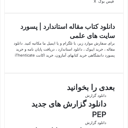
واتس
چاپ
لینکدین
تلگرام
اشتراک
فیس بوک
X
آپ
گذاری
از
طریق
ایمیل
دانلود کتاب مقاله استاندارد | پسورد
سایت های علمی
برای سفارش موارد زیر، با تلگرام و یا ایمیل ما مکاتبه کنید. دانلود
مقاله ، خرید ایبوک ، دانلود استاندارد ، دریافت پایان نامه و خرید
پسورد دانشگاهی خرید کتابهای آمازون، خرید اکانت iThenticate
وبسایت
بعدی را بخوانید
دانلود گزارش
دانلود گزارش های جدید
PEP
دانلود گزارش