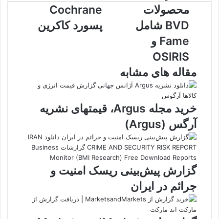
به
Cochrane
محصولات
Cochrane
محصولات
پسورد
BVD
کاکرین
BVD شامل
پسورد کاکرین
شامل
Fame و
Fame
و
OSIRIS
OSIRIS
مقاله های مشابه
خرید مجله Argus، قیمتهای نشریه
آرگس (Argus)
گزارش پیش‌بینی ریسک‌ امنیت و
جرائم در ایران