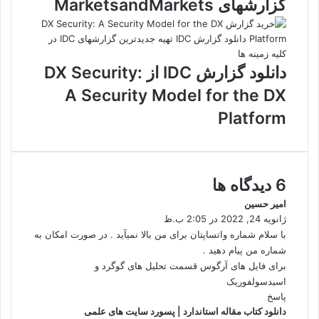
گزارشهای MarketsandMarkets
دانلود گزارش IDC از DX Security:
A Security Model for the DX
Platform
‫6 دیدگاه ها
امیر حسین
گ
ژانویه 24, 2022 در 2:05 ب.ظ
ف
ت
با سلام شماره واتساپتان برای من بالا نمیآید . در صورت امکان به
:
شماره من پیام دهید .
برای فایل های آرگوس قسمت تحلیل های گوگرد و
اسیدسولفوریک
پاسخ
دانلود کتاب مقاله استاندارد | پسورد سایت های علمی
گ