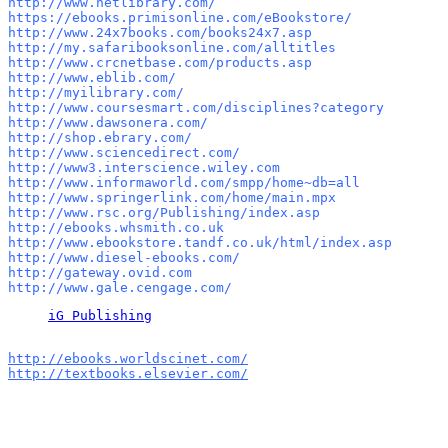
http://www.netlibrary.com/ 

https://ebooks.primisonline.com/eBookstore/ 

http://www.24x7books.com/books24x7.asp 

http://my.safaribooksonline.com/alltitles 

http://www.crcnetbase.com/products.asp 

http://www.eblib.com/ 

http://myilibrary.com/ 

http://www.coursesmart.com/disciplines?category 

http://www.dawsonera.com/ 

http://shop.ebrary.com/ 

http://www.sciencedirect.com/ 

http://www3.interscience.wiley.com 

http://www.informaworld.com/smpp/home~db=all 

http://www.springerlink.com/home/main.mpx 

http://www.rsc.org/Publishing/index.asp 

http://ebooks.whsmith.co.uk 

http://www.ebookstore.tandf.co.uk/html/index.asp 

http://www.diesel-ebooks.com/ 

http://gateway.ovid.com 

iG Publishing
http://ebooks.worldscinet.com/
http://textbooks.elsevier.com/