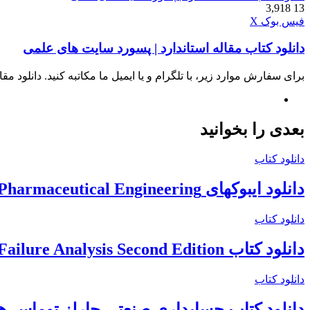
3,918
13
چاپ
واتس
تلگرام
لینکدین
اشتراک
فیس بوک
X
آپ
گذاری
دانلود کتاب مقاله استاندارد | پسورد سایت های علمی
از
طریق
ایمیل
برای سفارش موارد زیر، با تلگرام و یا ایمیل ما مکاتبه کنید. دانلود مقاله 
وبسایت
بعدی را بخوانید
دانلود کتاب
دانلود ایبوکهای ISPE International Society for Pharmaceutical Engineering
دانلود کتاب
دانلود کتاب The Nalco Water Guide to Cooling Water Systems Failure Analysis Second Edition
دانلود کتاب
دانلود کتاب حسابداری صنعتی چارلز توماس هو