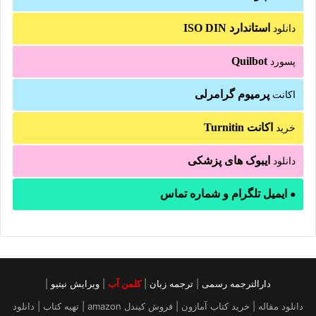
استاندارد ISO DIN
دانلود
Quilbot
پسورد
پرمیوم گرامرلی
اکانت
اکانت Turnitin
خرید
ایبوک های پزشکی
دانلود
ایمیل تلگرام و شماره تماس
●
دارالترجمه رسمی
|
ترجمه زبان
|
کلمن آب
|
ویرایش نیتیو
|
دانلود مقاله | خرید کتاب آمازون | فروش کیندل amazon | تهیه کتاب | دانلود