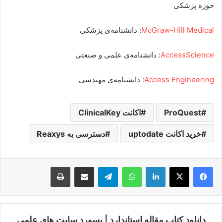
حوزه پزشکی
McGraw-Hill Medical
: دانشنامه‌ی پزشکی
AccessScience
: دانشنامه‌ی علمی و صنعتی
Access Engineering
: دانشنامه‌ی مهندسی
ProQuest
اکانت ClinicalKey
خرید اکانت uptodate
دسترسی به Reaxys
لینکدین
واتس آپ
تلگرام
اشتراک گذاری از طریق ایمیل
چاپ
دانلود کتاب مقاله استاندارد | پسورد سایت های علمی