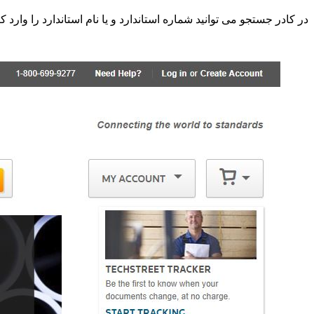
در کادر جستجو می توانید شماره استاندارد و یا نام استاندارد را وارد کنید و یا اینکه از قسمت Shop by Publisher یکی از ناشران اس