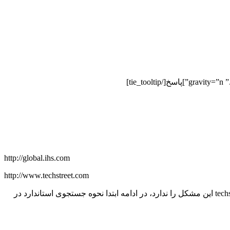
http://global.ihs.com
http://www.techstreet.com
باتوجه به اینکه سایت ihs ای پی IP کشور ایران را تحریم کرده است، نیاز است که با ف..لتر.شک*ن متصل شوید. با توجه به اینکه سایت techstreet این مشکل را ندارد، در ادامه ابتدا نحوه جستجوی استاندارد در