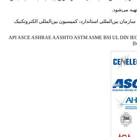
هیه می‌شود.
سازمان بین‌المللی استاندارد، کمیسیون بین‌المللی الکتروتکنیک
box type=”download” align=”alignright” class=”” widt=””]برای دانلود استانداردهای صنعتی و بین المللی از ناشران معتبر استاندارد مانند API ASCE ASHRAE AASHTO ASTM ASME BSI UL DIN IEC