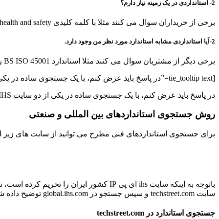
2- استانداردی در یک زمینه نیاز دارم؟
برخی از خریداران سوال می کنند مثلا با کلمه کلیدی health and safety چه استانداردهایی وجود دارد؟
2-آیا استانداردی مشابه استاندارد مورد نظر من وجود دارد.
برخی دیگر از مشتریان سوال می کنند مثلا استاندارد BS ISO 45001 را دارم، چه استانداردهای مشابهی در این زمینه وجود دارد؟
[tie_tooltip text=”در پاسخ باید عرض کنم، با یک جستجوی ساده در یکی از دو سایت IHS و یا TechStreet میتوانند پاسخ این سوالات را پیدا کنند.” gravity=”n”]پاسخ[/tie_tooltip]
در پاسخ باید عرض کنم، با یک جستجوی ساده در یکی از دو سایت IHS و یا TechStreet میتوانند پاسخ این سوالات را پیدا کنند.
روش جستجوی استانداردهای بین المللی و صنعتی
برای جستجوی استانداردهای فنی مطرح می توانید از سایت های زیر اس
سایت techstreet.com و سپس جستجو در global.ihs.com توضیح داده شده است.
جستجوی استاندارد در techstreet.com