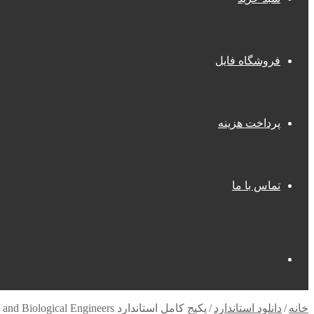
فروشگاه فایل
پرداخت هزینه
تماس با ما
جستجو
خانه
/
دانلود استاندارد
/
پکیج کامل استاندارد ASCE -The American Society of Agricultural and Biological Engineers