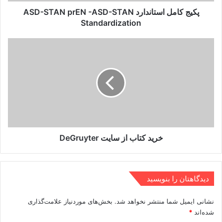
Standardization
پکیج کامل استاندارد ASD-STAN prEN -ASD-STAN
Standardization
خرید
کتاب
از
سایت
DeGruyter
خرید کتاب از سایت DeGruyter
دیدگاهتان را بنویسید
نشانی ایمیل شما منتشر نخواهد شد.
بخش‌های موردنیاز علامت‌گذاری
شده‌اند
*