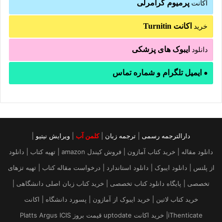
پرمیوم گرامرلی
اکانت
اکانت Turnitin
خرید
ایبوک های پزشکی
دانلود
ایمیل تلگرام و شماره تماس
●
دارالترجمه رسمی
|
ترجمه زبان
|
کلمن آب
|
ویرایش نیتیو
|
دانلود مقاله | خرید کتاب آمازون | فروش کیندل amazon | تهیه کتاب | دانلود
از پلتس | دانلود ایبوک | دانلود استاندارد | درخواست مقاله کتاب | تهیه تزهای
تخصصی | پایگاه دانلود کتاب تخصصی | خرید کتاب زبان اصلی دانشگاهی |
خرید کتاب لاتین | خرید ایبوک از آمازون | پسورد دانشگاه | اکانت
iThenticate| خريد اكانت uptodate قیمت بروز Platts Argus ICIS