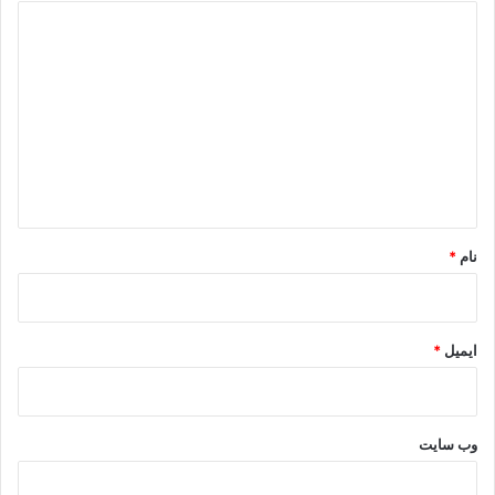
د
ی
د
گ
ا
ه
*
نام
*
ایمیل
*
وب‌ سایت