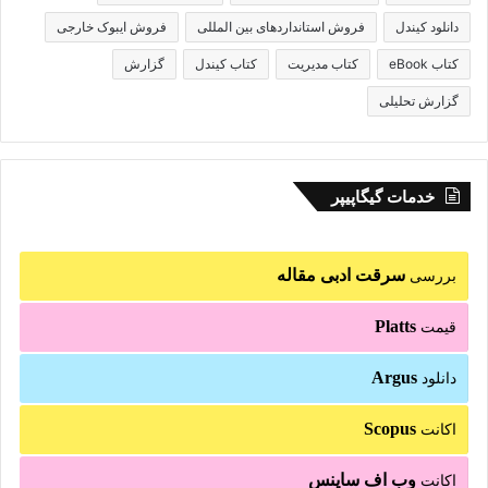
دانلود کیندل
فروش استانداردهای بین المللی
فروش ایبوک خارجی
کتاب eBook
کتاب مدیریت
کتاب کیندل
گزارش
گزارش تحلیلی
خدمات گیگاپیپر
سرقت ادبی مقاله
بررسی
Platts
قیمت
Argus
دانلود
Scopus
اکانت
وب اف ساینس
اکانت