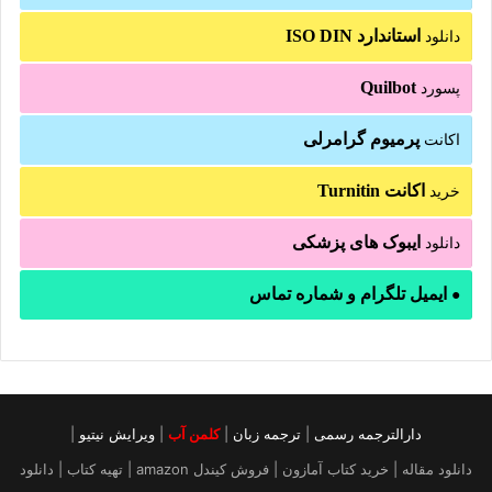
استاندارد ISO DIN
دانلود
Quilbot
پسورد
پرمیوم گرامرلی
اکانت
اکانت Turnitin
خرید
ایبوک های پزشکی
دانلود
ایمیل تلگرام و شماره تماس
●
دارالترجمه رسمی
|
ترجمه زبان
|
کلمن آب
|
ویرایش نیتیو
|
دانلود مقاله | خرید کتاب آمازون | فروش کیندل amazon | تهیه کتاب | دانلود