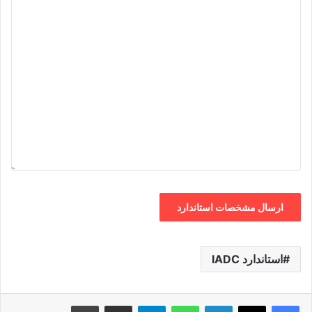
استاندارد IADC
لینکدین
واتس آپ
تلگرام
اشتراک گذاری از طریق ایمیل
چاپ