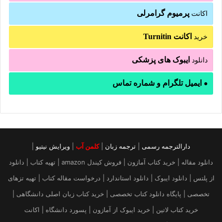
پرمیوم گرامرلی
اکانت
اکانت Turnitin
خرید
ایبوک های پزشکی
دانلود
ایمیل تلگرام و شماره تماس
●
دارالترجمه رسمی
|
ترجمه زبان
|
کلمن آب
|
ویرایش نیتیو
|
دانلود مقاله | خرید کتاب آمازون | فروش کیندل amazon | تهیه کتاب | دانلود
از پلتس | دانلود ایبوک | دانلود استاندارد | درخواست مقاله کتاب | تهیه تزهای
تخصصی | پایگاه دانلود کتاب تخصصی | خرید کتاب زبان اصلی دانشگاهی |
خرید کتاب لاتین | خرید ایبوک از آمازون | پسورد دانشگاه | اکانت