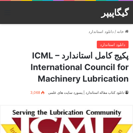
گیگاپیپر
منو
خانه
/
دانلود استاندارد
دانلود استاندارد
پکیج کامل استاندارد ICML –
International Council for
Machinery Lubrication
دانلود کتاب مقاله استاندارد | پسورد سایت های علمی
3,068