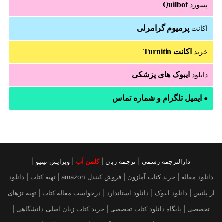
Quilbot
پسورد
پرمیوم گرامرلی
اکانت
اکانت Turnitin
خرید
ایبوک های پزشکی
دانلود
ایمیل تلگرام و شماره تماس
●
دارالترجمه رسمی
|
ترجمه زبان
|
کلمن آب
|
ویرایش نیتیو
|
دانلود مقاله | خرید کتاب آمازون | فروش کیندل amazon | تهیه کتاب | دانلود
از پلتس | دانلود ایبوک | دانلود استاندارد | درخواست مقاله کتاب | تهیه تزهای
تخصصی | پایگاه دانلود کتاب تخصصی | خرید کتاب زبان اصلی دانشگاهی |