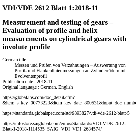
VDI/VDE 2612 Blatt 1:2018-11
Measurement and testing of gears –
Evaluation of profile and helix
measurements on cylindrical gears with
involute profile
German title
Messen und Prüfen von Verzahnungen – Auswertung von
Profil- und Flankenlinienmessungen an Zylinderrädern mit
Evolventenprofil
Publication date : 2018-11
Original language : German, English
https://global.ihs.com/doc_detail.cfm?
&item_s_key=00773223&item_key_date=800531&input_doc_nu
https://standards.globalspec.com/std/9893827/vdi-vde-2612-blatt-5
https://infostore.saiglobal.com/en-us/Standards/VDI-VDE-2612-
Blatt-1-2018-1114535_SAIG_VDI_VDI_2684574/