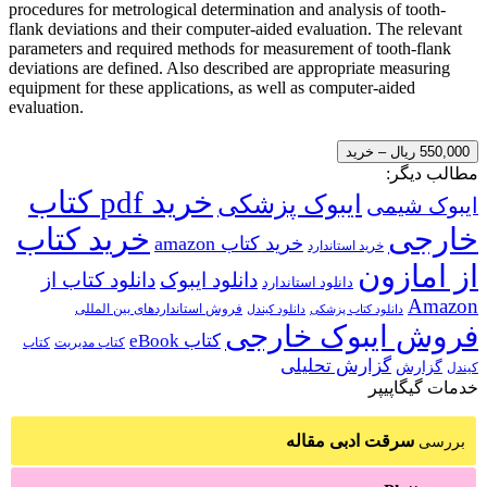
procedures for metrological determination and analysis of tooth-
flank deviations and their computer-aided evaluation. The relevant
parameters and required methods for measurement of tooth-flank
deviations are defined. Also described are appropriate measuring
equipment for these applications, as well as computer-aided
evaluation.
550,000 ریال – خرید
مطالب دیگر:
خرید pdf کتاب
ایبوک پزشکی
ایبوک شیمی
خارجی
خرید کتاب
خرید کتاب amazon
خرید استاندارد
از امازون
دانلود ایبوک
دانلود کتاب از
دانلود استاندارد
Amazon
فروش استانداردهای بین المللی
دانلود کتاب پزشکی
دانلود کیندل
فروش ایبوک خارجی
کتاب eBook
کتاب مدیریت
کتاب
گزارش تحلیلی
گزارش
کیندل
خدمات گیگاپیپر
سرقت ادبی مقاله
بررسی