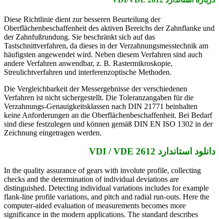
Diese Richtlinie dient zur besseren Beurteilung der
Oberflächenbeschaffenheit des aktiven Bereichs der Zahnflanke und
der Zahnfußrundung. Sie beschränkt sich auf das
Tastschnittverfahren, da dieses in der Verzahnungsmesstechnik am
häufigsten angewendet wird. Neben diesem Verfahren sind auch
andere Verfahren anwendbar, z. B. Rastermikroskopie,
Streulichtverfahren und interferenzoptische Methoden.
Die Vergleichbarkeit der Messergebnisse der verschiedenen
Verfahren ist nicht sichergestellt. Die Toleranzangaben für die
Verzahnungs-Genauigkeitsklassen nach DIN 21771 beinhalten
keine Anforderungen an die Oberflächenbeschaffenheit. Bei Bedarf
sind diese festzulegen und können gemäß DIN EN ISO 1302 in der
Zeichnung eingetragen werden.
دانلود استاندارد VDI / VDE 2612
In the quality assurance of gears with involute profile, collecting
checks and the determination of individual deviations are
distinguished. Detecting individual variations includes for example
flank-line profile variations, and pitch and radial run-outs. Here the
computer-aided evaluation of measurements becomes more
significance in the modern applications. The standard describes