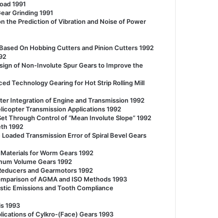
oad 1991
ear Grinding 1991
 the Prediction of Vibration and Noise of Power
 Based On Hobbing Cutters and Pinion Cutters 1992
92
ign of Non-Involute Spur Gears to Improve the
Technology Gearing for Hot Strip Rolling Mill
r Integration of Engine and Transmission 1992
licopter Transmission Applications 1992
et Through Control of “Mean Involute Slope” 1992
eth 1992
 Loaded Transmission Error of Spiral Bevel Gears
f Materials for Worm Gears 1992
nimum Volume Gears 1992
 Reducers and Gearmotors 1992
omparison of AGMA and ISO Methods 1993
stic Emissions and Tooth Compliance
is 1993
cations of Cylkro-(Face) Gears 1993