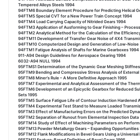
Tempered Alloys Steels 1994
94FTM6 Boundary Element Procedure for Predicting Helical Ge
94FTM5 Special CVT for a New Power Train Concept 1994
94FTM4 Load Carrying Capacity of Nitrided Gears 1994
94FTM3 Application of Ausforming to Gear Finishing – Process
94FTM2 Analytical Method for the Calculation of the Efficienc
94FTM11 Development of Transfer Gear Noise of 4X4 Transmiss
94FTM10 Computerized Design and Generation of Low-Noise G
94FTM1 Fatigue Analysis of Shafts for Marine Gearboxes 1994
911-A94 Design Guidelines for Aerospace Gearing 1994
6032-A94 NULL 1994
95FTMS1 Determination of the Dynamic Gear Meshing Stiffnes
95FTM9 Bending and Compressive Stress Analysis of External H
95FTM8 Miner’s Rule – A More Definitive Approach 1995
95FTM7 Experimental and Analytical Assessment of the Therma
95FTM6 Development of an Epicyclic Gearbox for Reduced Su
Sets 1995
95FTM5 Surface Fatigue Life of Contour Induction Hardened A
95FTM4 Experimental Test Stand to Measure Loaded Transmissi
95FTM3 Effect of Manufacturing Errors on the Predicted Dyna
95FTM2 Separation of Runout from Elemental Inspection Data
95FTM14 Study of Effect of Machining Parameters on Perfor
95FTM13 Powder Metallurgy Gears – Expanding Opportunities
95FTM12 Flank Modifications in Bevel Gears Using a Universa
95FTM11 Feature-Based Definition of Bevel Gears 1995