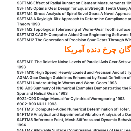
93FTM6 Effect of Radial Runout on Element Measurements 19
93FTM5 Optimal Gear Design for Equal Strength Teeth Using 
93FTM4 Stress Analysis of Spiral Bevel Gears A Novel Approac
93FTM3 A Rayleigh-Ritz Approach to Determine Compliance and 
Theory 1993
93FTM2 Topological Tolerancing of Worm-Gear Tooth surface
93FTM13 CAGE- Computer Aided Gear Engineering Software 
93FTM12 The Generation of Precision Spur Gears Through Wire
گان چرخ دنده آمريکا
93FTM11 The Relative Noise Levels of Parallel Axis Gear Sets 
1993
93FTM10 High Speed, Heavily Loaded and Precision Aircraft T
AGMA Gear Design Guidelines Enhanced by Exact Definition o
93FTM1 Undercutting in Worms and Worm-Gears 1993
918-A93 Summary of Numerical Examples Demonstrating the Pr
Spur and Helical Gears 1993
6022-C93 Design Manual for Cylindrical Wormgearing 1993
6002-B93 NULL 1993
94FTMS1 Computer-Aided Numerical Determination of Hofer, 
94FTM9 Analytical and Experimental Vibration Analysis of a 
94FTM8 Reference Point, Mesh Stiffness and Dynamic Behavior
1994
94FTM7 Allowable Surface Compressive Stresses of Gear Teet