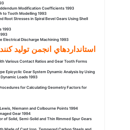
93
Addendum Modification Coefficients 1993
h to Tooth Modelling 1993
Root Stresses in Spiral Bevel Gears Using Shell
s 1993
1993
 Electrical Discharge Machining 1993
استانداردهاي انجمن توليد کنند
with Various Contact Ratios and Gear Tooth Forms
ype Epicyclic Gear System Dynamic Analysis by Using
f Dynamic Loads 1993
ocedures for Calculating Geometry Factors for
Lewis, Niemann and Colbourne Points 1994
Damaged Gear 1994
 of Solid, Semi-Solid and Thin Rimmed Spur Gears
h Made of Cast Iron, Tempered Carbon Steels and