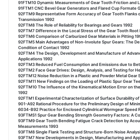
91FTM10 Dynamic Measurements of Gear Tooth Friction and L
91FTM1 CNC Bevel Gear Generators and Flared Cup Formate G
92FTM9 Representative Form Accuracy of Gear Tooth Flanks on
Transmission 1992
92FTM8 The Role of Reliability for Bearings and Gears 1992
92FTM7 Difference in the Local Stress of the Gear Tooth Root
92FTM6 Comparison of Carburized Gear Materials in Pitting 19
92FTM5 Main Advantages of Non-Involute Spur Gears: The Des
Condition of Contact 1992
92FTM4 The Design, Development and Manufacture of Advanced 
Applications 1992
92FTM3 Reduced Fuel Consumption and Emissions due to Bette
92FTM2 Face Gear Drives: Design, Analysis, and Testing for He
92FTM12 Noise Reduction in a Plastic and Powder Metal Gear S
92FTM11 New Findings on the Loading of Plastic Spur Gear Te
92FTM10 The Influence of the Kinematical Motion Error on the
1992
92FTM1 Experimental Characterization of Surface Durability o
901-A92 Rational Procedure for the Preliminary Design of Mi
6034-B92 Practice for Enclosed Cylindrical Wormgear Speed
93FTMS1 Spur Gear Bending Strength Geometry Factors: A C
93FTM9 Gear Tooth Bending Fatigue Crack Detection by Acou
Measurements 1993
93FTM8 Single Flank Testing and Structure-Born Noise Analys
93FTM7 New Developments in Design, Manufacturing and Appli