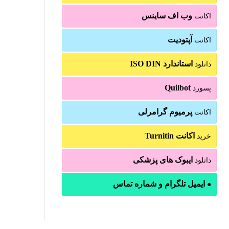
وب اف ساینس
اکانت
آپتودیت
اکانت
استاندارد ISO DIN
دانلود
Quilbot
پسورد
پرمیوم گرامرلی
اکانت
اکانت Turnitin
خرید
ایبوک های پزشکی
دانلود
ایمیل تلگرام و شماره تماس
●