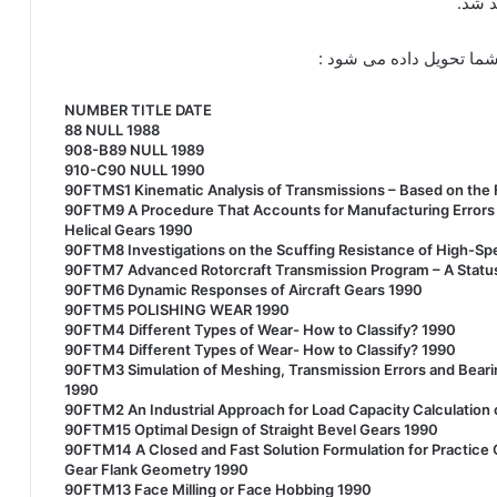
د شد.
NUMBER TITLE DATE
88 NULL 1988
908-B89 NULL 1989
910-C90 NULL 1990
90FTMS1 Kinematic Analysis of Transmissions – Based on the
90FTM9 A Procedure That Accounts for Manufacturing Errors in
Helical Gears 1990
90FTM8 Investigations on the Scuffing Resistance of High-S
90FTM7 Advanced Rotorcraft Transmission Program – A Statu
90FTM6 Dynamic Responses of Aircraft Gears 1990
90FTM5 POLISHING WEAR 1990
90FTM4 Different Types of Wear- How to Classify? 1990
90FTM4 Different Types of Wear- How to Classify? 1990
90FTM3 Simulation of Meshing, Transmission Errors and Beari
1990
90FTM2 An Industrial Approach for Load Capacity Calculation 
90FTM15 Optimal Design of Straight Bevel Gears 1990
90FTM14 A Closed and Fast Solution Formulation for Practice O
Gear Flank Geometry 1990
90FTM13 Face Milling or Face Hobbing 1990