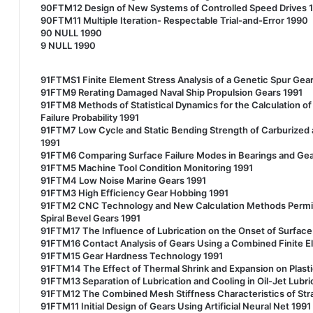
90FTM12 Design of New Systems of Controlled Speed Drives 
90FTM11 Multiple Iteration- Respectable Trial-and-Error 1990
90 NULL 1990
9 NULL 1990
91FTMS1 Finite Element Stress Analysis of a Genetic Spur Gea
91FTM9 Rerating Damaged Naval Ship Propulsion Gears 1991
91FTM8 Methods of Statistical Dynamics for the Calculation of 
Failure Probability 1991
91FTM7 Low Cycle and Static Bending Strength of Carburize
1991
91FTM6 Comparing Surface Failure Modes in Bearings and Ge
91FTM5 Machine Tool Condition Monitoring 1991
91FTM4 Low Noise Marine Gears 1991
91FTM3 High Efficiency Gear Hobbing 1991
91FTM2 CNC Technology and New Calculation Methods Permit 
Spiral Bevel Gears 1991
91FTM17 The Influence of Lubrication on the Onset of Surface
91FTM16 Contact Analysis of Gears Using a Combined Finite E
91FTM15 Gear Hardness Technology 1991
91FTM14 The Effect of Thermal Shrink and Expansion on Plast
91FTM13 Separation of Lubrication and Cooling in Oil-Jet Lubr
91FTM12 The Combined Mesh Stiffness Characteristics of Strai
91FTM11 Initial Design of Gears Using Artificial Neural Net 1991