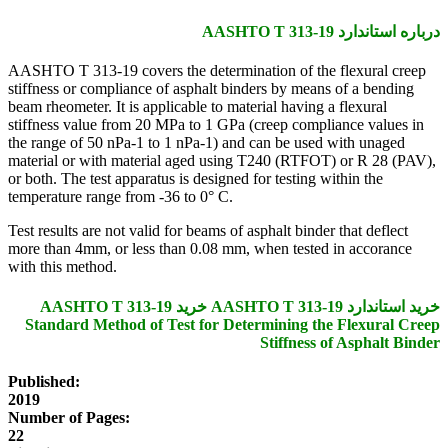
درباره استاندارد AASHTO T 313-19
AASHTO T 313-19 covers the determination of the flexural creep
stiffness or compliance of asphalt binders by means of a bending
beam rheometer. It is applicable to material having a flexural
stiffness value from 20 MPa to 1 GPa (creep compliance values in
the range of 50 nPa-1 to 1 nPa-1) and can be used with unaged
material or with material aged using T240 (RTFOT) or R 28 (PAV),
or both. The test apparatus is designed for testing within the
temperature range from -36 to 0° C.
Test results are not valid for beams of asphalt binder that deflect
more than 4mm, or less than 0.08 mm, when tested in accorance
with this method.
خرید استاندارد AASHTO T 313-19 خرید AASHTO T 313-19
Standard Method of Test for Determining the Flexural Creep
Stiffness of Asphalt Binder
Published:
2019
Number of Pages:
22