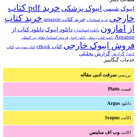
خرید pdf کتاب
ایبوک پزشکی
ایبوک شیمی
خارجی
خرید کتاب
خرید کتاب amazon
خرید استاندارد
از امازون
دانلود ایبوک
دانلود کتاب از
دانلود استاندارد
Amazon
فروش استانداردهای بین المللی
دانلود کتاب پزشکی
دانلود کیندل
فروش ایبوک خارجی
کتاب eBook
کتاب مدیریت
کتاب
گزارش تحلیلی
گزارش
کیندل
خدمات گیگاپیپر
سرقت ادبی مقاله
بررسی
Platts
قیمت
Argus
دانلود
Scopus
اکانت
وب اف ساینس
اکانت