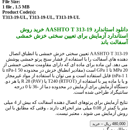
File Size:
1 file , 1.5 MB
Product Code(s):
T313-19-UL, T313-19-UL, T313-19-UL
دانلود استاندارد AASHTO T 313-19 خرید روش
استاندارد آزمایش برای تعیین سختی خزش خمشی
آسفالت باند
AASHTO T 313-19 تعیین سختی خزش خمشی یا انطباق اتصال
دهنده های آسفالت را با استفاده از فشار سنج پرتو خمشی پوشش
می دهد. این ماده برای ماده ای که دارای مقاومت سختی خمشی از
20 MPa تا 1 GPa است (مقادیر انطباق خزش در محدوده 50 nPa-1 تا
1 nPa-1) قابل استفاده است و می توان با استفاده از مواد غیرمجاز
و یا با ماده پیر با استفاده از T240 (RTFOT) یا R 28 (PAV) یا هر دو.
دستگاه آزمایش برای آزمایش در محدوده دما از -36 تا 0 درجه
سانتیگراد طراحی شده است.
نتایج آزمایش برای پرتوهای اتصال دهنده آسفالت که بیش از 4 میلی
متر یا کمتر از 0.08 میلی متر انحراف دارند ، وقتی که مطابق با این
روش آزمایش می شوند ، معتبر نیست.
480,000 ریال – خرید
مطالب دیگر: