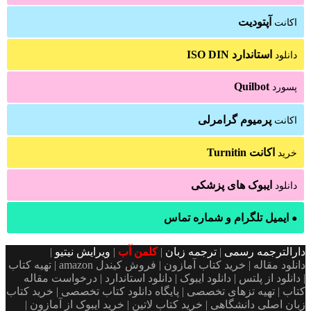
آپتودیت
اکانت
استاندارد ISO DIN
دانلود
Quilbot
پسورد
پرمیوم گرامرلی
اکانت
اکانت Turnitin
خرید
ایبوک های پزشکی
دانلود
ایمیل تلگرام و شماره تماس
●
دارالترجمه رسمی
|
ترجمه زبان
|
کلمن آب
|
ویرایش نیتیو
|
دانلود مقاله | خرید کتاب آمازون | فروش کیندل amazon | تهیه کتاب
| دانلود از پلتس | دانلود ایبوک | دانلود استاندارد | درخواست مقاله
کتاب | تهیه تزهای تخصصی | پایگاه دانلود کتاب تخصصی | خرید کتاب
زبان اصلی دانشگاهی | خرید کتاب لاتین | خرید ایبوک از آمازون |