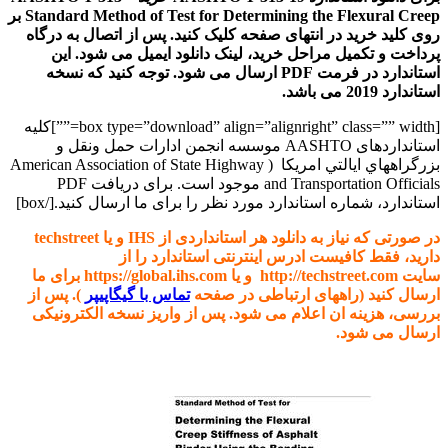
Standard Method of Test for Determining the Flexural Creep بر
روی کلید خرید در انتهای صفحه کلیک کنید. پس از اتصال به درگاه
پرداخت و تکمیل مراحل خرید، لینک دانلود ایمیل می شود. این
استاندارد در فرمت PDF ارسال می شود. توجه کنید که نسخه
استاندارد
2019
می باشد.
[box type=”download” align=”alignright” class=”” width=””]کلیه
استانداردهای AASHTO موسسه
انجمن ادارات حمل ونقل و
بزرگراههاي ايالتي امريکا
(
American Association of State Highway
and Transportation Officials
موجود است. برای دریافت PDF
استاندارد، شماره استاندارد مورد نظر را برای ما ارسال کنید.[/box]
در صورتی که نیاز به دانلود هر استانداردی از IHS و یا techstreet
دارید، فقط کافیست ادرس اینترنتی استاندارد را از
سایت http://techstreet.com و یا https://global.ihs.com برای ما
ارسال کنید (راههای ارتباطی در صفحه
تماس با گیگاپیپر
). پس از
بررسی، هزینه ان اعلام می شود. پس از واریز نسخه الکترونیکی
ارسال می شود.