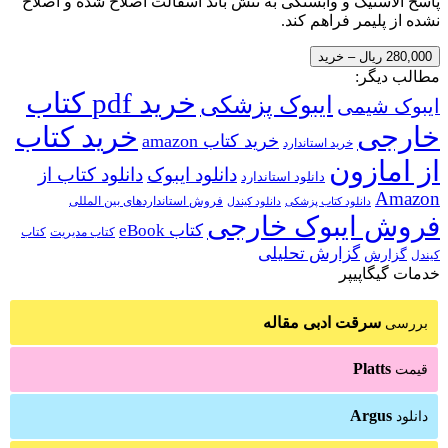
پاسخ الاستیک و وابستگی به تنش باند آسفالت اصلاح شده و اصلاح
نشده از پلیمر فراهم کند.
280,000 ریال – خرید
مطالب دیگر:
خرید pdf کتاب
ایبوک پزشکی
ایبوک شیمی
خارجی
خرید کتاب
خرید کتاب amazon
خرید استاندارد
از امازون
دانلود ایبوک
دانلود کتاب از
دانلود استاندارد
Amazon
فروش استانداردهای بین المللی
دانلود کتاب پزشکی
دانلود کیندل
فروش ایبوک خارجی
کتاب eBook
کتاب مدیریت
کتاب
گزارش تحلیلی
گزارش
کیندل
خدمات گیگاپیپر
سرقت ادبی مقاله
بررسی
Platts
قیمت
Argus
دانلود