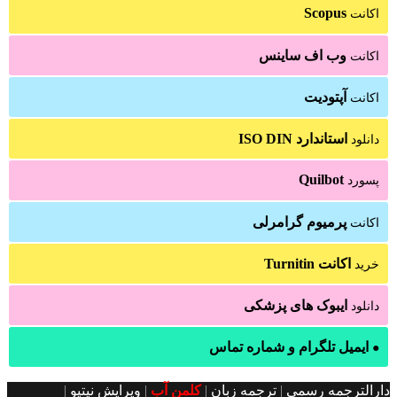
Scopus
اکانت
وب اف ساینس
اکانت
آپتودیت
اکانت
استاندارد ISO DIN
دانلود
Quilbot
پسورد
پرمیوم گرامرلی
اکانت
اکانت Turnitin
خرید
ایبوک های پزشکی
دانلود
ایمیل تلگرام و شماره تماس
●
دارالترجمه رسمی
|
ترجمه زبان
|
کلمن آب
|
ویرایش نیتیو
|