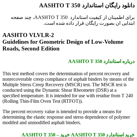
دانلود رایگان استاندارد AASHTO T 350
برای اطمینان از کیفیت استاندارد AASHTO T 350، چند صفحه
ابتدایی ان بصورت رایگان قرار داده شده است.
AASHTO VLVLR-2
Guidelines for Geometric Design of Low-Volume
Roads, Second Edition
درباره استاندارد AASHTO T 350
This test method covers the determination of percent recovery and
nonrecoverable creep compliance of asphalt binders by means of the
Multiple Stress Creep Recovery (MSCR) test. The MSCR test is
conducted using the Dynamic Shear Rheometer (DSR) at a
specified temperature. It is intended for use with residue from T 240
(Rolling Thin-Film Oven Test (RTFOT)).
The percent recovery value is intended to provide a means for
determining the elastic response and stress dependence of polymer
modifed and unmodified asphalt binders.
خرید استاندارد AASHTO T 350 خرید AASHTO T 350 –