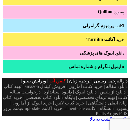
Quilbot
پسورد
پرمیوم گرامرلی
اکانت
اکانت Turnitin
خرید
ایبوک های پزشکی
دانلود
ایمیل تلگرام و شماره تماس
●
دارالترجمه رسمی
|
ترجمه زبان
|
کلمن آب
|
ویرایش نیتیو
|
دانلود مقاله | خرید کتاب آمازون | فروش کیندل amazon | تهیه کتاب
| دانلود از پلتس | دانلود ایبوک | دانلود استاندارد | درخواست مقاله
کتاب | تهیه تزهای تخصصی | پایگاه دانلود کتاب تخصصی | خرید کتاب
زبان اصلی دانشگاهی | خرید کتاب لاتین | خرید ایبوک از آمازون |
پسورد دانشگاه | اکانت iThenticate| خريد اكانت uptodate قیمت بروز
Platts Argus ICIS
دکمه بازگشت به بالا