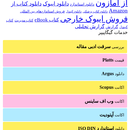
از امازون
دانلود ایبوک
دانلود کتاب از
دانلود استاندارد
Amazon
فروش استانداردهای بین المللی
دانلود کتاب پزشکی
دانلود کیندل
فروش ایبوک خارجی
کتاب eBook
کتاب مدیریت
کتاب
گزارش تحلیلی
گزارش
کیندل
خدمات گیگاپیپر
سرقت ادبی مقاله
بررسی
Platts
قیمت
Argus
دانلود
Scopus
اکانت
وب اف ساینس
اکانت
آپتودیت
اکانت
استاندارد ISO DIN
دانلود