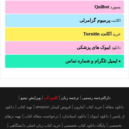
Quilbot
پسورد
پرمیوم گرامرلی
اکانت
اکانت Turnitin
خرید
ایبوک های پزشکی
دانلود
ایمیل تلگرام و شماره تماس
●
دارالترجمه رسمی
|
ترجمه زبان
|
کلمن آب
|
ویرایش نیتیو
|
دانلود مقاله | خرید کتاب آمازون | فروش کیندل amazon | تهیه کتاب | دانلود
از پلتس | دانلود ایبوک | دانلود استاندارد | درخواست مقاله کتاب | تهیه تزهای
تخصصی | پایگاه دانلود کتاب تخصصی | خرید کتاب زبان اصلی دانشگاهی |