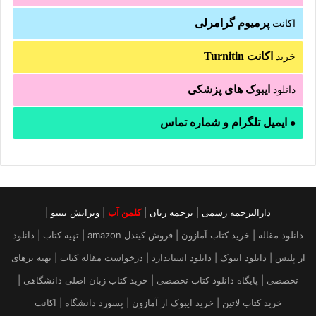
پرمیوم گرامرلی
اکانت
اکانت Turnitin
خرید
ایبوک های پزشکی
دانلود
ایمیل تلگرام و شماره تماس
●
دارالترجمه رسمی
|
ترجمه زبان
|
کلمن آب
|
ویرایش نیتیو
|
دانلود مقاله | خرید کتاب آمازون | فروش کیندل amazon | تهیه کتاب | دانلود
از پلتس | دانلود ایبوک | دانلود استاندارد | درخواست مقاله کتاب | تهیه تزهای
تخصصی | پایگاه دانلود کتاب تخصصی | خرید کتاب زبان اصلی دانشگاهی |
خرید کتاب لاتین | خرید ایبوک از آمازون | پسورد دانشگاه | اکانت