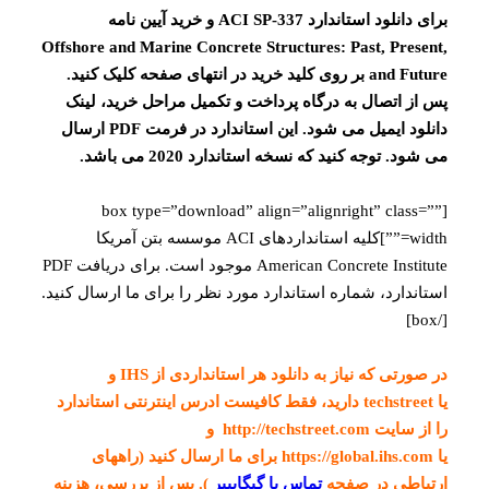
برای دانلود استاندارد ACI SP-337 و خرید آیین نامه
Offshore and Marine Concrete Structures: Past, Present,
and Future بر روی کلید خرید در انتهای صفحه کلیک کنید.
پس از اتصال به درگاه پرداخت و تکمیل مراحل خرید، لینک
دانلود ایمیل می شود. این استاندارد در فرمت PDF ارسال
می شود. توجه کنید که نسخه استاندارد 2020 می باشد.
[box type=”download” align=”alignright” class=””
width=””]کلیه استانداردهای ACI موسسه بتن آمریکا
American Concrete Institute موجود است. برای دریافت PDF
استاندارد، شماره استاندارد مورد نظر را برای ما ارسال کنید.
[/box]
در صورتی که نیاز به دانلود هر استانداردی از IHS و
یا techstreet دارید، فقط کافیست ادرس اینترنتی استاندارد
را از سایت http://techstreet.com و
یا https://global.ihs.com برای ما ارسال کنید (راههای
ارتباطی در صفحه
تماس با گیگاپیپر
). پس از بررسی، هزینه