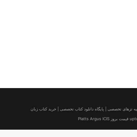
| درخواست مقاله کتاب | تهیه تزهای تخصصی | پایگاه دانلود کتاب تخصصی | خرید کتاب زبان