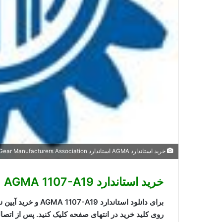
خرید استاندارد AGMA استاندارد American Gear Manufacturers Association استاندارد های انجمن توليد کنندگان چرخ دنده آمريکا
خرید استاندارد AGMA 1107-A19
روی کلید خرید در انتهای صفحه کلیک کنید. پس از اتصال