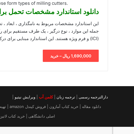
se form types of milling cutters.
دانلود استاندارد مشخصات تحمل بر
این استاندارد مشخصات مربوط به نامگذاری ، ابعاد ، ت
جمله این موارد ، نوع درگیر ، یک طرف مستقیم برای ر
(ICI) و فرم ویژه هستند. این استاندارد مبنایی برای درک کاربرد و ساخت این نوع برشهای فرز ایجاد می کند.
1,690,000 ریال – خرید
دارالترجمه رسمی
|
ترجمه زبان
|
کلمن آب
|
ویرایش نیتیو
|
دانلود م
اصلی دانشگاهی | خرید کتاب لاتین | خرید ایبوک از آمازون |