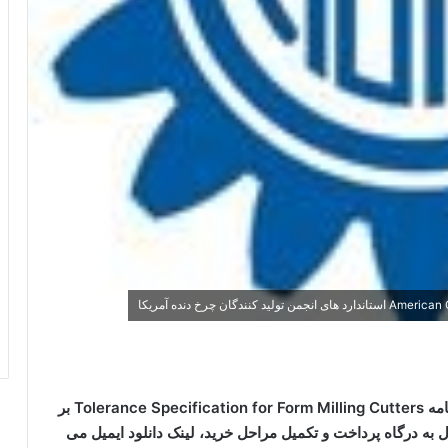
برای دانلود استاندارد AGMA 1107-A19 و خرید آیین نامه Tolerance Specification for Form Milling Cutters بر
 به درگاه پرداخت و تکمیل مراحل خرید، لینک دانلود ایمیل می