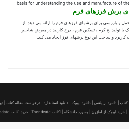
basis for understanding the use and manufacture of the
ای برش فرزهای فرم
حمل و بازرسی برای برشهای فرزهای فرم را ارائه می دهد. از
ک یا تولید نخ کرم ، تسکین فرم ، درج کاربید در معرض شاخص
قاله | خرید کتاب آمازون | فروش کیندل amazon | تهیه کتاب | دانلود از پلتس | دانلود ایبوک | دانلود استاندارد 
 پسورد دانشگاه | اکانت iThenticate| خريد اكانت uptodate قیمت بروز Platts Argus ICIS