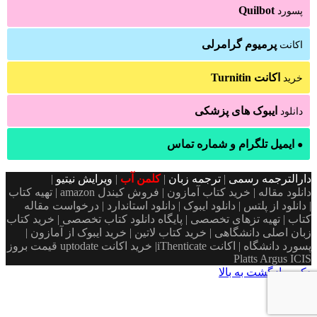
Quilbot
پسورد
پرمیوم گرامرلی
اکانت
اکانت Turnitin
خرید
ایبوک های پزشکی
دانلود
ایمیل تلگرام و شماره تماس
●
دارالترجمه رسمی
|
ترجمه زبان
|
کلمن آب
|
ویرایش نیتیو
|
دانلود مقاله | خرید کتاب آمازون | فروش کیندل amazon | تهیه کتاب
| دانلود از پلتس | دانلود ایبوک | دانلود استاندارد | درخواست مقاله
کتاب | تهیه تزهای تخصصی | پایگاه دانلود کتاب تخصصی | خرید کتاب
زبان اصلی دانشگاهی | خرید کتاب لاتین | خرید ایبوک از آمازون |
پسورد دانشگاه | اکانت iThenticate| خريد اكانت uptodate قیمت بروز
Platts Argus ICIS
دکمه بازگشت به بالا