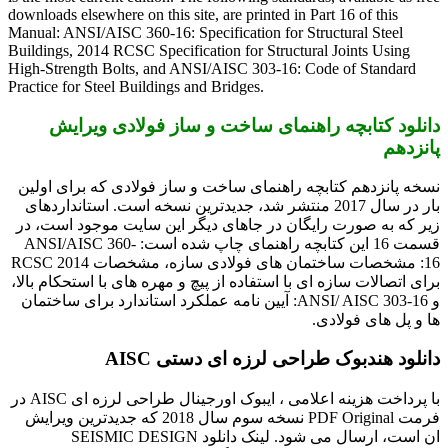
downloads elsewhere on this site, are printed in Part 16 of this
Manual: ANSI/AISC 360-16: Specification for Structural Steel
Buildings, 2014 RCSC Specification for Structural Joints Using
High-Strength Bolts, and ANSI/AISC 303-16: Code of Standard
Practice for Steel Buildings and Bridges.
دانلود کتابچه راهنمای ساخت و ساز فولادی ویرایش
پانزدهم
نسخه پانزدهم کتابچه راهنمای ساخت و ساز فولادی که برای اولین
بار در سال 2017 منتشر شد، جدیدترین نسخه است. استانداردهای
زیر که به صورت رایگان در جاهای دیگر این سایت موجود است، در
قسمت 16 این کتابچه راهنمای چاپ شده است: ANSI/AISC 360-
16: مشخصات ساختمان های فولادی سازه، مشخصات RCSC 2014
برای اتصالات سازه ای با استفاده از پیچ و مهره های با استحکام بالا،
و ANSI/ AISC 303-16: آیین نامه عملکرد استاندارد برای ساختمان
ها و پل های فولادی.
دانلود هندبوک طراحی لرزه ای دستی AISC
با پرداخت هزینه اعلامی ، ایبوک اورجینال طراحی لرزه ای AISC در
فرمت PDF Original نسخه سوم سال 2018 که جدیدترین ویرایش
ان است، ارسال می شود. لینک دانلود SEISMIC DESIGN