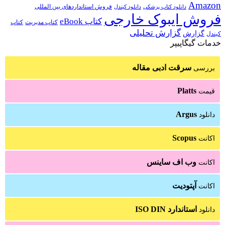
Amazon
فروش استانداردهای بین المللی
دانلود کتاب پزشکی
دانلود کیندل
فروش ایبوک خارجی
کتاب eBook
کتاب مدیریت
کتاب
گزارش تحلیلی
گزارش
کیندل
خدمات گیگاپیپر
سرقت ادبی مقاله
بررسی
Platts
قیمت
Argus
دانلود
Scopus
اکانت
وب اف ساینس
اکانت
آپتودیت
اکانت
استاندارد ISO DIN
دانلود