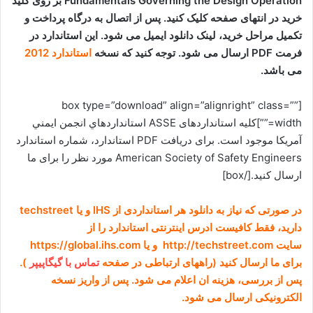
Fundamentals Governing the Design Operation بر روی کلید
خرید در انتهای صفحه کلیک کنید. پس از اتصال به درگاه پرداخت و
تکمیل مراحل خرید، لینک دانلود ایمیل می شود. این استاندارد در
فرمت PDF ارسال می شود. توجه کنید که نسخه
استاندارد 2012
می باشد.
[box type=”download” align=”alignright” class=””
width=””]کلیه استانداردهای
ASSE
استانداردهاي انجمن ايمني
آمريکا
موجود است. برای دریافت PDF استاندارد، شماره استاندارد
American Society of Safety Engineers
مورد نظر را برای ما
ارسال کنید.[/box]
در صورتی که نیاز به دانلود هر استانداردی از IHS و یا techstreet
دارید، فقط کافیست ادرس اینترنتی استاندارد را از
سایت http://techstreet.com و یا https://global.ihs.com
برای ما ارسال کنید (راههای ارتباطی در صفحه
تماس با گیگاپیپر
).
پس از بررسی، هزینه ان اعلام می شود. پس از واریز نسخه
الکترونیکی ارسال می شود.