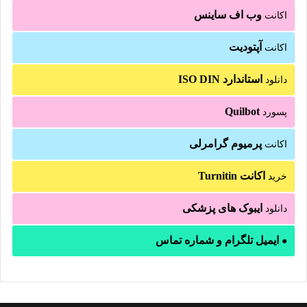
وب اف ساینس
اکانت
آپتودیت
اکانت
استاندارد ISO DIN
دانلود
Quilbot
پسورد
پرمیوم گرامرلی
اکانت
اکانت Turnitin
خرید
ایبوک های پزشکی
دانلود
ایمیل تلگرام و شماره تماس
●