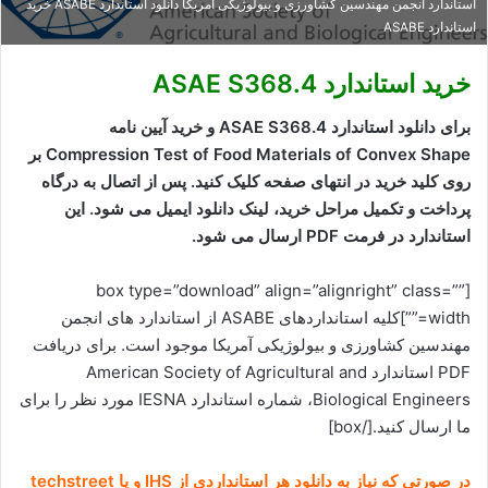
استاندارد انجمن مهندسین کشاورزی و بیولوژیکی آمریکا دانلود استاندارد ASABE خرید
استاندارد ASABE
خرید استاندارد ASAE S368.4
برای دانلود استاندارد ASAE S368.4 و خرید آیین نامه
Compression Test of Food Materials of Convex Shape بر
روی کلید خرید در انتهای صفحه کلیک کنید. پس از اتصال به درگاه
پرداخت و تکمیل مراحل خرید، لینک دانلود ایمیل می شود. این
استاندارد در فرمت PDF ارسال می شود.
[box type=”download” align=”alignright” class=””
width=””]کلیه استانداردهای ASABE از استاندارد های انجمن
مهندسین کشاورزی و بیولوژیکی آمریکا موجود است. برای دریافت
PDF استاندارد American Society of Agricultural and
Biological Engineers، شماره استاندارد IESNA مورد نظر را برای
ما ارسال کنید.[/box]
در صورتی که نیاز به دانلود هر استانداردی از IHS و یا techstreet