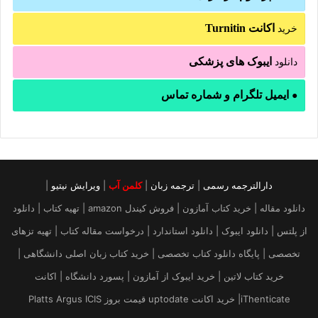
اکانت Turnitin
خرید
ایبوک های پزشکی
دانلود
ایمیل تلگرام و شماره تماس
●
دارالترجمه رسمی
|
ترجمه زبان
|
کلمن آب
|
ویرایش نیتیو
|
دانلود مقاله | خرید کتاب آمازون | فروش کیندل amazon | تهیه کتاب | دانلود
از پلتس | دانلود ایبوک | دانلود استاندارد | درخواست مقاله کتاب | تهیه تزهای
تخصصی | پایگاه دانلود کتاب تخصصی | خرید کتاب زبان اصلی دانشگاهی |
خرید کتاب لاتین | خرید ایبوک از آمازون | پسورد دانشگاه | اکانت
iThenticate| خريد اكانت uptodate قیمت بروز Platts Argus ICIS