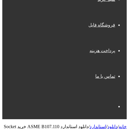
فروشگاه فایل
پرداخت هزینه
تماس با ما
جستجو
خانه
/
دانلود
/
استاندارد
/
دانلود استاندارد ASME B107.110 خرید Socket