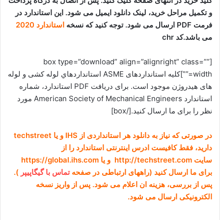
کلید خرید در انتهای صفحه کلیک کنید. پس از اتصال به درگاه پرداخت
و تکمیل مراحل خرید، لینک دانلود ایمیل می شود. این استاندارد در
فرمت PDF ارسال می شود. توجه کنید که نسخه
استاندارد 2020
می باشد.کد chr
[box type=”download” align=”alignright” class=””
width=””]کلیه استانداردهای ASME
استانداردهاي لوله کشی و لوله
های هیدروژن
موجود است. برای دریافت PDF استاندارد، شماره
استاندارد
American Society of Mechanical Engineers
مورد
نظر را برای ما ارسال کنید.[/box]
در صورتی که نیاز به دانلود هر استانداردی از IHS و یا techstreet
دارید، فقط کافیست ادرس اینترنتی استاندارد را از
سایت http://techstreet.com و یا https://global.ihs.com
برای ما ارسال کنید (راههای ارتباطی در صفحه
تماس با گیگاپیپر
).
پس از بررسی، هزینه ان اعلام می شود. پس از واریز نسخه
الکترونیکی ارسال می شود.