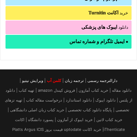
اکانت Turnitin
خرید
ایبوک های پزشکی
دانلود
ایمیل تلگرام و شماره تماس
●
دارالترجمه رسمی
|
ترجمه زبان
|
کلمن آب
|
ویرایش نیتیو
|
دانلود مقاله | خرید کتاب آمازون | فروش کیندل amazon | تهیه کتاب | دانلود
از پلتس | دانلود ایبوک | دانلود استاندارد | درخواست مقاله کتاب | تهیه تزهای
تخصصی | پایگاه دانلود کتاب تخصصی | خرید کتاب زبان اصلی دانشگاهی |
خرید کتاب لاتین | خرید ایبوک از آمازون | پسورد دانشگاه | اکانت
iThenticate| خريد اكانت uptodate قیمت بروز Platts Argus ICIS