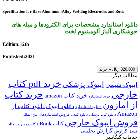
Specification for Bare Aluminum-Alloy Welding Electrodes and Rods
دانلود استاندارد مشخصات برای الکترودها و میله های
جوشکاری آلیاژ آلومینیوم لخت
Edition:12th
Published:2021
320,000 ریال – خرید
مطالب دیگر:
خرید pdf کتاب
ایبوک پزشکی
ایبوک شیمی
خارجی
خرید کتاب
خرید کتاب amazon
خرید استاندارد
از امازون
دانلود ایبوک
دانلود کتاب از
دانلود استاندارد
Amazon
فروش استانداردهای بین المللی
دانلود کتاب پزشکی
دانلود کیندل
فروش ایبوک خارجی
کتاب eBook
کتاب مدیریت
کتاب
گزارش تحلیلی
گزارش
کیندل
خدمات گیگاپیپر