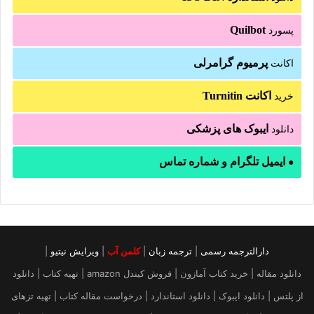
Quilbot
پسورد
پرمیوم گرامرلی
اکانت
اکانت Turnitin
خرید
ایبوک های پزشکی
دانلود
ایمیل تلگرام و شماره تماس
●
دارالترجمه رسمی
|
ترجمه زبان
|
کلمن آب
|
ویرایش نیتیو
|
دانلود مقاله | خرید کتاب آمازون | فروش کیندل amazon | تهیه کتاب | دانلود
از پلتس | دانلود ایبوک | دانلود استاندارد | درخواست مقاله کتاب | تهیه تزهای