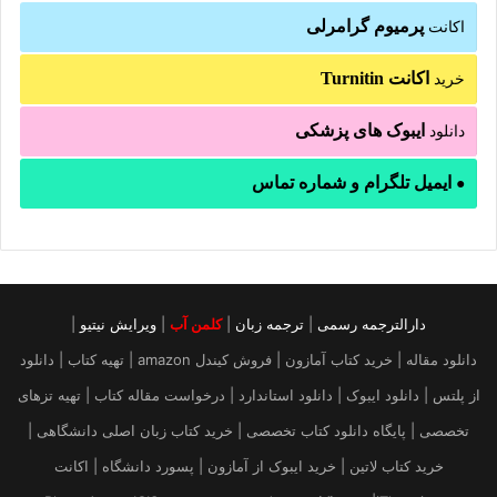
پرمیوم گرامرلی
اکانت
اکانت Turnitin
خرید
ایبوک های پزشکی
دانلود
ایمیل تلگرام و شماره تماس
●
دارالترجمه رسمی
|
ترجمه زبان
|
کلمن آب
|
ویرایش نیتیو
|
دانلود مقاله | خرید کتاب آمازون | فروش کیندل amazon | تهیه کتاب | دانلود
از پلتس | دانلود ایبوک | دانلود استاندارد | درخواست مقاله کتاب | تهیه تزهای
تخصصی | پایگاه دانلود کتاب تخصصی | خرید کتاب زبان اصلی دانشگاهی |
خرید کتاب لاتین | خرید ایبوک از آمازون | پسورد دانشگاه | اکانت