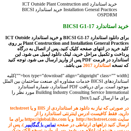
خرید استاندارد ICT Outside Plant Construction and
Installation General Practices خرید استاندارد BICSI
OSPDRM
خرید استاندارد BICSI G1-17
برای دانلود استاندارد BICSI G1-17 و خرید استاندارد ICT Outside
Plant Construction and Installation General Practices
بر روی
کلید خرید در انتهای صفحه کلیک کنید. پس از اتصال به درگاه
پرداخت و تکمیل مراحل خرید، لینک دانلود ایمیل می شود. این
استاندارد در فرمت PDF پس از واریز ارسال می شود. توجه کنید
که نسخه
استاندارد 2017
می باشد.
[box type=”download” align=”alignright” class=”” width=””]کلیه
استانداردهای
BICSI خدمات مشاوره اي صنعت ساختمان بين الملل
موجود است. برای دریافت PDF استاندارد، شماره استاندارد
Building Industry Consulting Service International مورد نظر را
برای ما ارسال کنید.[/box]
در صورتی که نیاز به دانلود هر استانداردی از IHS و یا techstreet
دارید، فقط کافیست ادرس اینترنتی استاندارد را از
سایت http://techstreet.com و یا https://global.ihs.com برای ما
ارسال کنید (راههای ارتباطی در صفحه
تماس با گیگاپیپر
). پس از
بررسی، هزینه ان اعلام می شود. پس از واریز نسخه الکترونیکی