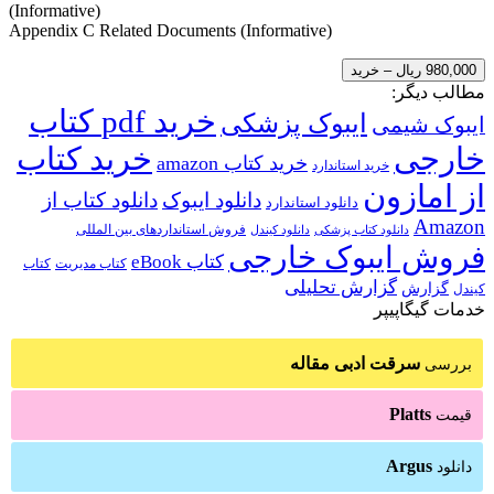
(Informative)
Appendix C Related Documents (Informative)
980,000 ریال – خرید
مطالب دیگر:
خرید pdf کتاب
ایبوک پزشکی
ایبوک شیمی
خارجی
خرید کتاب
خرید کتاب amazon
خرید استاندارد
از امازون
دانلود ایبوک
دانلود کتاب از
دانلود استاندارد
Amazon
فروش استانداردهای بین المللی
دانلود کتاب پزشکی
دانلود کیندل
فروش ایبوک خارجی
کتاب eBook
کتاب مدیریت
کتاب
گزارش تحلیلی
گزارش
کیندل
خدمات گیگاپیپر
سرقت ادبی مقاله
بررسی
Platts
قیمت
Argus
دانلود