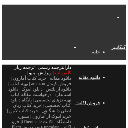
منو
جستجو
گیگاپیپر
خانه
دارالترجمه رسمی
|
ترجمه زبان
|
برای
کلمن آب
|
ویرایش نیتیو
|
دانلود مقاله
دانلود مقاله | خرید کتاب آمازون |
فروش کیندل amazon | تهیه کتاب |
دانلود از پلتس | دانلود ایبوک | دانلود
استاندارد | درخواست مقاله کتاب |
تهیه تزهای تخصصی | پایگاه دانلود
فروش اکانت
کتاب تخصصی | خرید کتاب زبان
اصلی دانشگاهی | خرید کتاب لاتین |
خرید ایبوک از آمازون | پسورد
دانشگاه | اکانت iThenticate| خريد
اكانت uptodate قیمت بروز Platts